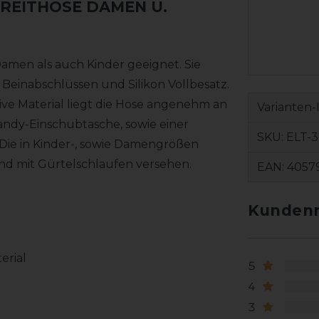
 REITHOSE DAMEN U.
Damen als auch Kinder geeignet. Sie
 Beinabschlüssen und Silikon Vollbesatz.
ive Material liegt die Hose angenehm an
Varianten-
ndy-Einschubtasche, sowie einer
SKU:
ELT-
. Die in Kinder-, sowie Damengrößen
und mit Gürtelschlaufen versehen.
EAN:
4057
Kundenr
terial
5
4
3