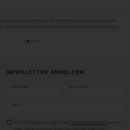
NEWSLETTER ANMELDEN
VORNAME
NACHNAME
Newsletter
E-MAIL **
Honig
Hiermit bestätige ich, dass ich die
Daten­schutz­erklärung
gelesen
habe. Meine Einwilligung kann ich jederzeit widerrufen.**