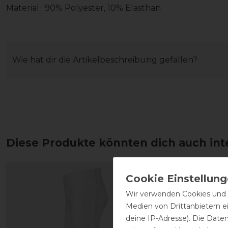
Material : 90% Polyester, 10% Elasthan
Wie hat dir die Artikelbeschreibung gefallen?
Diese Produkte könnten dich auch int
Wir verwenden Cookies und ä
Medien von Drittanbietern e
deine IP-Adresse). Die Date