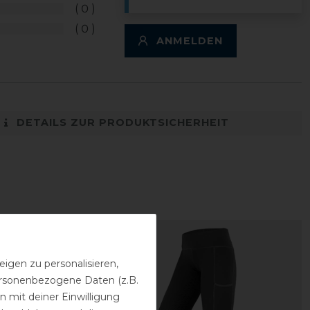
0
0
ANMELDEN
DETAILS ZUR PRODUKTSICHERHEIT
igen zu personalisieren,
personenbezogene Daten (z.B.
 mit deiner Einwilligung