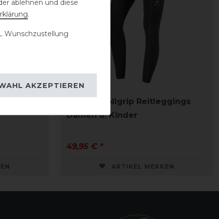
der ablehnen und diese
rklärung
.
 Wunschzustellung
WAHL AKZEPTIEREN
eggings
ELT Ella Vollgrip Reitleggings
Damen u. Kinder
49,95 € *
KEN
ARTIKEL MERKEN