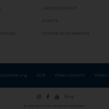
G
LADENGESCHÄFT
EVENTS
RKETING
TERMIN VEREINBAREN
hutz­erklärung
AGB
Widerrufs­recht
Widerru
Blog
© Copyright 2026 | Alle Rechte vorbehalten.