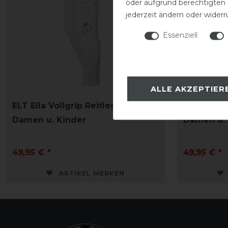
oder aufgrund berechtigten
jederzeit ändern oder widerr
Essenziell
ALLE AKZEPTIER
ELT Ella Vollgrip Reitleggings
ELT Ella V
Damen u. Kinder
Damen u. 
49,95 € *
49,95 € *
ARTIKEL MERKEN