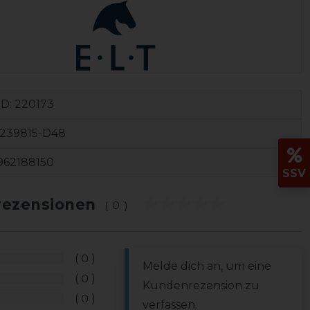
ID:
220173
3239815-D48
962188150
SSV
ezensionen
(0)
0
Melde dich an, um eine
0
Kundenrezension zu
0
verfassen.