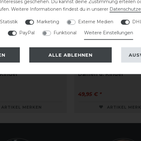
 Interesses geschehen. Du kannst deine Zustimmung erteilen o
ufen. Weitere Informationen findest du in unserer
Daten­schutz­e
Statistik
Marketing
Externe Medien
DHL
PayPal
Funktional
Weitere Einstellungen
EN
ALLE ABLEHNEN
AUS
ollgrip Reitleggings
ELT Ella Vollgrip Reitl
Kinder
Damen u. Kinder
49,95 € *
ARTIKEL MERKEN
ARTIKEL MER