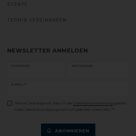
EVENTS
TERMIN VEREINBAREN
NEWSLETTER ANMELDEN
VORNAME
NACHNAME
Newsletter
E-MAIL **
Honig
Hiermit bestätige ich, dass ich die
Daten­schutz­erklärung
gelesen
habe. Meine Einwilligung kann ich jederzeit widerrufen.**
ABONNIEREN