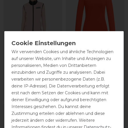
Equestro Steppweste
ELT Kingsville
Wir verwenden Cookies und ähnliche Technologien
Damen
Funktionslangarmshirt
auf unserer Website, um Inhalte und Anzeigen zu
Damen
personalisieren, Medien von Drittanbietern
einzubinden und Zugriffe zu analysieren. Dabei
189,00 € *
statt 29,95 €
verarbeiten wir personenbezogene Daten (z.B.
20,97 € *
deine IP-Adresse). Die Datenverarbeitung erfolgt
erst nach dem Setzen der Cookies und kann mit
ARTIKEL MERKEN
ARTIKEL MERKEN
deiner Einwilligung oder aufgrund berechtigten
Interesses geschehen. Du kannst deine
-35%
Zustimmung erteilen oder ablehnen und diese
jederzeit ändern oder widerrufen. Weitere
Informationen findest du in unserer
Daten­schutz­