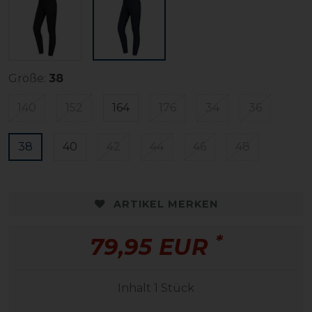
Größe:
38
140
152
164
176
34
36
38
40
42
44
46
48
ARTIKEL MERKEN
*
79,95 EUR
Inhalt
1
Stück