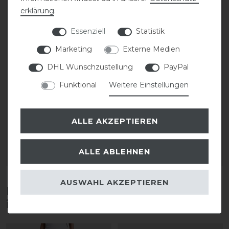
erklärung
.
Essenziell
Statistik
Marketing
Externe Medien
DHL Wunschzustellung
PayPal
Equestro Steppweste
Eskadron Dynamic 24
Funktional
Weitere Einstellungen
Damen
Oversized Sweatshirt
Damen
189,00 € *
ALLE AKZEPTIEREN
statt 49,95 €
32,50 € *
ALLE ABLEHNEN
ARTIKEL MERKEN
ARTIKEL MERKEN
AUSWAHL AKZEPTIEREN
Diese Produkte könnten dich auch
interessieren