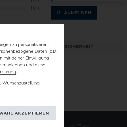
0
ANMELDEN
igen zu personalisieren,
DETAILS ZUR PRODUKTSICHERHEIT
personenbezogene Daten (z.B.
 mit deiner Einwilligung
der ablehnen und diese
rklärung
.
 Wunschzustellung
WAHL AKZEPTIEREN