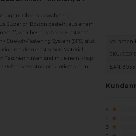
zeugt mit ihrem bewährten,
us Superior. Boston besteht aus einem
toff, welches eine hohe Elastizität,
k Stretch-Fastening System (SFS) sitzt
Varianten-
ation mit dem elastischen Material
SKU:
EC01
n Taschen hinten sind mit einem Knopf
 Reithose Boston präsentiert sich in
EAN:
80331
Kundenr
5
4
3
2