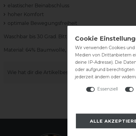
elastischer Beinabschluss
hoher Komfort
optimale Bewegungsfreiheit
Waschbar bis 30 Grad. Bitte nicht in den Trockner.
Wir verwenden Cookies und ä
Material: 64% Baumwolle, 29% Polyamid, 7% Elasthan
Medien von Drittanbietern e
deine IP-Adresse). Die Date
oder aufgrund berechtigten
Wie hat dir die Artikelbeschreibung gefallen?
jederzeit ändern oder widerr
Essenziell
ALLE AKZEPTIER