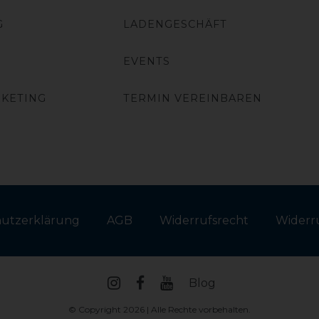
G
LADENGESCHÄFT
EVENTS
RKETING
TERMIN VEREINBAREN
hutz­erklärung
AGB
Widerrufs­recht
Widerru
Blog
© Copyright 2026 | Alle Rechte vorbehalten.