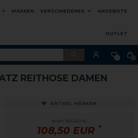
D
MARKEN
VERSCHIEDENES
ANGEBOTE
OUTLET
0
0
SATZ REITHOSE DAMEN
-30%
-
ARTIKEL MERKEN
statt 155,00 €
*
108,50 EUR