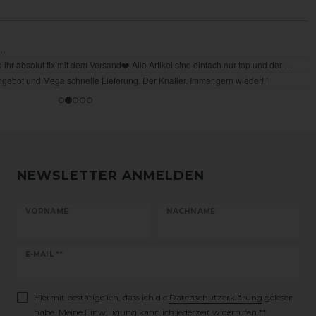
NEWSLETTER ANMELDEN
VORNAME
NACHNAME
Newsletter
E-MAIL **
Honig
Hiermit bestätige ich, dass ich die
Daten­schutz­erklärung
gelesen
habe. Meine Einwilligung kann ich jederzeit widerrufen.**