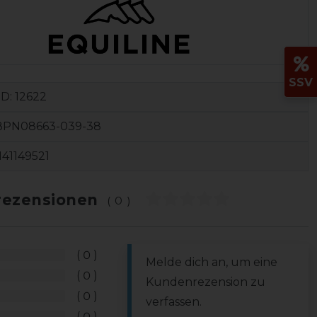
SSV
ID:
12622
8PN08663-039-38
41149521
ezensionen
(0)
0
Melde dich an, um eine
0
Kundenrezension zu
0
verfassen.
0