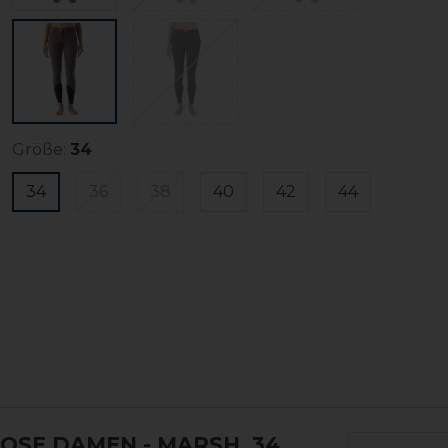
Größe:
34
34
36
38
40
42
44
HOSE DAMEN
- MARSH, 34