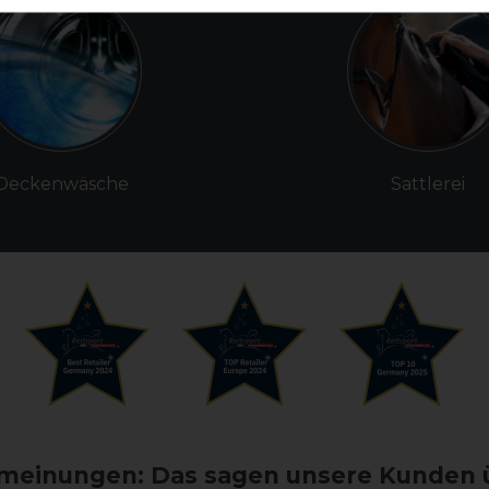
Deckenwäsche
Sattlerei
einungen: Das sagen unsere Kunden 