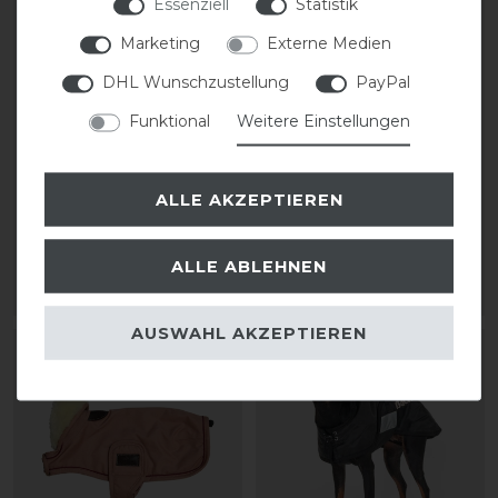
Essenziell
Statistik
Marketing
Externe Medien
DHL Wunschzustellung
PayPal
Funktional
Weitere Einstellungen
Kentucky Dogwear
Kentucky Dogwear Dog
Hundemantel 160g
Coat Hundehandtuch
ALLE AKZEPTIEREN
69,99 € *
statt 74,99 €
52,49 € *
ALLE ABLEHNEN
ARTIKEL MERKEN
ARTIKEL MERKEN
AUSWAHL AKZEPTIEREN
-10%