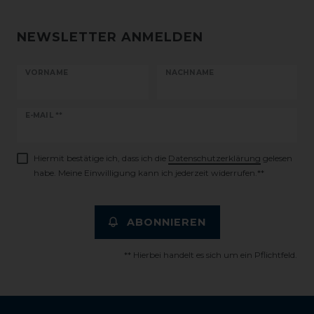
NEWSLETTER ANMELDEN
VORNAME
NACHNAME
Newsletter
E-MAIL **
Honig
Hiermit bestätige ich, dass ich die
Daten­schutz­erklärung
gelesen
habe. Meine Einwilligung kann ich jederzeit widerrufen.**
ABONNIEREN
** Hierbei handelt es sich um ein Pflichtfeld.