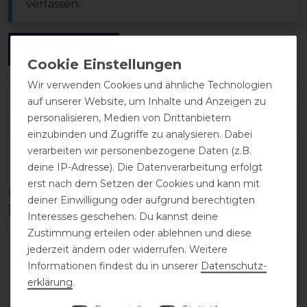
verfassen.
ANMELDEN
Wir verwenden Cookies und ähnliche Technologien
auf unserer Website, um Inhalte und Anzeigen zu
personalisieren, Medien von Drittanbietern
DETAILS ZUR PRODUKTSICHERHEIT
einzubinden und Zugriffe zu analysieren. Dabei
verarbeiten wir personenbezogene Daten (z.B.
deine IP-Adresse). Die Datenverarbeitung erfolgt
erst nach dem Setzen der Cookies und kann mit
Diese Produkte könnten dich auch
deiner Einwilligung oder aufgrund berechtigten
interessieren
Interesses geschehen. Du kannst deine
Zustimmung erteilen oder ablehnen und diese
jederzeit ändern oder widerrufen. Weitere
-30%
Informationen findest du in unserer
Daten­schutz­
erklärung
.