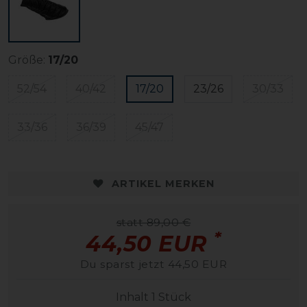
Größe:
17/20
52/54
40/42
17/20
23/26
30/33
33/36
36/39
45/47
ARTIKEL MERKEN
statt 89,00 €
*
44,50 EUR
Du sparst jetzt 44,50 EUR
Inhalt
1
Stück