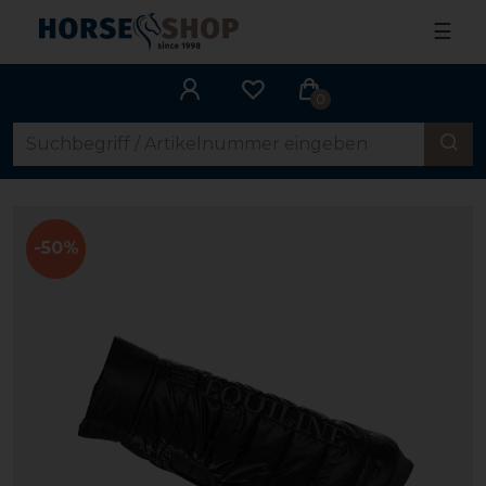
☰
0
-50%