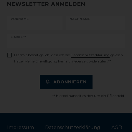
NEWSLETTER ANMELDEN
VORNAME
NACHNAME
Newsletter
E-MAIL **
Honig
Hiermit bestätige ich, dass ich die
Daten­schutz­erklärung
gelesen
habe. Meine Einwilligung kann ich jederzeit widerrufen.**
ABONNIEREN
** Hierbei handelt es sich um ein Pflichtfeld.
Impressum
Daten­schutz­erklärung
AGB