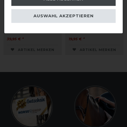
AUSWAHL AKZEPTIEREN
Eskadron Basic
Eskadron Basics
Accessories Bag Tasche
Bandagentasche
39,95 € *
19,95 € *
ARTIKEL MERKEN
ARTIKEL MERKEN