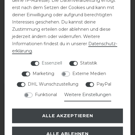
deine IP-Adresse). Die Datenverarbeitung erfolgt
erst nach dem Setzen der Cookies und kann mit
deiner Einwilligung oder aufgrund berechtigten
Interesses geschehen. Du kannst deine
Zustimmung erteilen oder ablehnen und diese
jederzeit ändern oder widerrufen. Weitere
Eskadron Basics
Eskadron Basics
Informationen findest du in unserer
Daten­schutz­
Boxenvorhang
Equidenpassmappe
erklärung
.
Essenziell
Statistik
49,95 € *
11,95 € *
Marketing
Externe Medien
ARTIKEL MERKEN
ARTIKEL MERKEN
DHL Wunschzustellung
PayPal
Funktional
Weitere Einstellungen
ALLE AKZEPTIEREN
ALLE ABLEHNEN