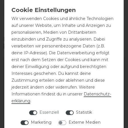
DETAILS ZUR PRODUKTSICHERHEIT
Wir verwenden Cookies und ähnliche Technologien
auf unserer Website, um Inhalte und Anzeigen zu
personalisieren, Medien von Drittanbietern
Diese Produkte könnten dich auch
einzubinden und Zugriffe zu analysieren. Dabei
interessieren
verarbeiten wir personenbezogene Daten (z.B.
deine IP-Adresse). Die Datenverarbeitung erfolgt
erst nach dem Setzen der Cookies und kann mit
deiner Einwilligung oder aufgrund berechtigten
Interesses geschehen. Du kannst deine
Zustimmung erteilen oder ablehnen und diese
jederzeit ändern oder widerrufen. Weitere
Informationen findest du in unserer
Daten­schutz­
erklärung
.
Essenziell
Statistik
Marketing
Externe Medien
Eskadron Basics Delta
Eskadron Basics Delta