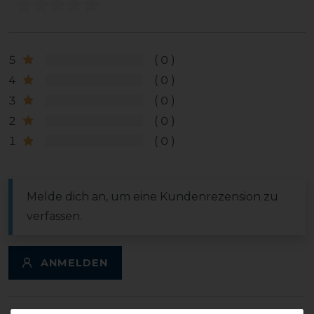
5
0
4
0
3
0
2
0
1
0
Melde dich an, um eine Kundenrezension zu
verfassen.
ANMELDEN