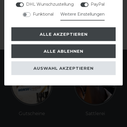
300
150
DHL Wunschzustellung
PayPal
Führmaschinendecke
Führmaschinendecke
Funktional
Weitere Einstellungen
139,95 € *
134,95 € *
ALLE AKZEPTIEREN
ARTIKEL MERKEN
ARTIKEL MERKEN
ALLE ABLEHNEN
AUSWAHL AKZEPTIEREN
Gutscheine
Sattlerei