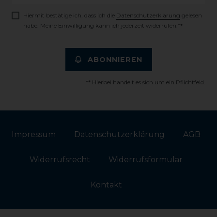
Honig
Hiermit bestätige ich, dass ich die
Daten­schutz­erklärung
gelesen
habe. Meine Einwilligung kann ich jederzeit widerrufen.**
ABONNIEREN
** Hierbei handelt es sich um ein Pflichtfeld.
Impressum
Daten­schutz­erklärung
AGB
Widerrufs­recht
Widerrufs­formular
Kontakt