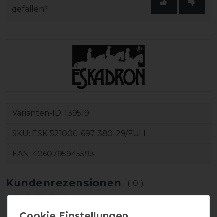
gefallen?
Varianten-ID:
139519
SKU:
ESK-521000-697-380-29/FULL
EAN:
4060795945593
Kundenrezensionen
(0)