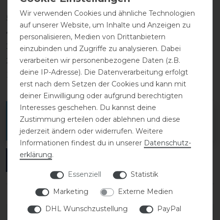
Wir verwenden Cookies und ähnliche Technologien
5
0
auf unserer Website, um Inhalte und Anzeigen zu
4
0
personalisieren, Medien von Drittanbietern
3
0
einzubinden und Zugriffe zu analysieren. Dabei
verarbeiten wir personenbezogene Daten (z.B.
2
0
deine IP-Adresse). Die Datenverarbeitung erfolgt
1
0
erst nach dem Setzen der Cookies und kann mit
deiner Einwilligung oder aufgrund berechtigten
Interesses geschehen. Du kannst deine
Melde dich an, um eine Kundenrezension zu
Zustimmung erteilen oder ablehnen und diese
verfassen.
jederzeit ändern oder widerrufen. Weitere
Informationen findest du in unserer
Daten­schutz­
erklärung
.
ANMELDEN
Essenziell
Statistik
Marketing
Externe Medien
DHL Wunschzustellung
PayPal
DETAILS ZUR PRODUKTSICHERHEIT