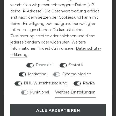
verarbeiten wir personenbezogene Daten (z.B.
deine IP-Adresse). Die Datenverarbeitung erfolgt
erst nach dem Setzen der Cookies und kann mit
deiner Einwilligung oder aufgrund berechtigten
Interesses geschehen. Du kannst deine
Zustimmung erteilen oder ablehnen und diese
jederzeit ändern oder widerrufen. Weitere
Informationen findest du in unserer
Daten­schutz­
erklärung
.
Kentucky Horsewear
Eskadron Basics
Slim fit Fliegenmaske
Fliegenmaske
Essenziell
Statistik
Marketing
Externe Medien
49,99 € *
29,95 € *
DHL Wunschzustellung
PayPal
ARTIKEL MERKEN
ARTIKEL MERKEN
Funktional
Weitere Einstellungen
-12%
-12%
ALLE AKZEPTIEREN