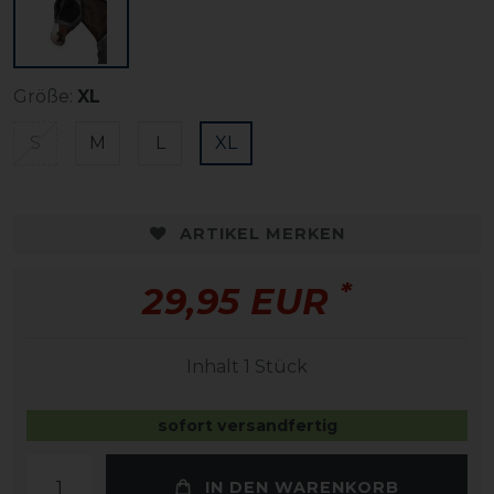
Größe:
XL
S
M
L
XL
ARTIKEL MERKEN
*
29,95 EUR
Inhalt
1
Stück
sofort versandfertig
IN DEN WARENKORB