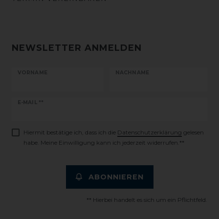
NEWSLETTER ANMELDEN
VORNAME
NACHNAME
Newsletter
E-MAIL **
Honig
Hiermit bestätige ich, dass ich die
Daten­schutz­erklärung
gelesen
habe. Meine Einwilligung kann ich jederzeit widerrufen.**
ABONNIEREN
** Hierbei handelt es sich um ein Pflichtfeld.