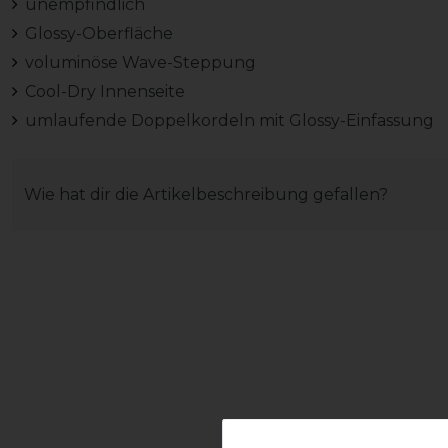
unempfindlich
Glossy-Oberfläche
voluminöse Wave-Steppung
Cool-Dry Innenseite
umlaufende Doppelkordeln mit Glossy-Einfassung
Wie hat dir die Artikelbeschreibung gefallen?