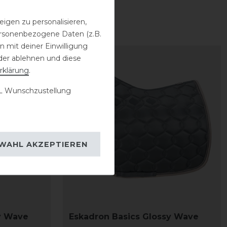
igen zu personalisieren,
personenbezogene Daten (z.B.
 mit deiner Einwilligung
der ablehnen und diese
rklärung
.
 Wunschzustellung
WAHL AKZEPTIEREN
y Wave
Eskadron Basics Glossy Wave