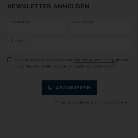
NEWSLETTER ANMELDEN
VORNAME
NACHNAME
Newsletter
E-MAIL **
Honig
Hiermit bestätige ich, dass ich die
Daten­schutz­erklärung
gelesen
habe. Meine Einwilligung kann ich jederzeit widerrufen.**
ABONNIEREN
** Hierbei handelt es sich um ein Pflichtfeld.