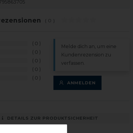
795863705
ezensionen
(0)
0
Melde dich an, um eine
0
Kundenrezension zu
0
verfassen.
0
0
ANMELDEN
DETAILS ZUR PRODUKTSICHERHEIT