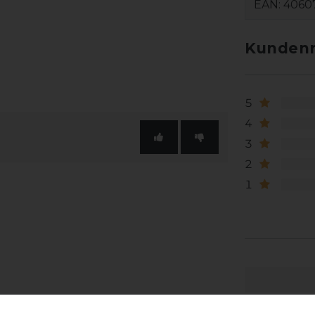
EAN:
4060
Kundenr
5
4
3
2
1