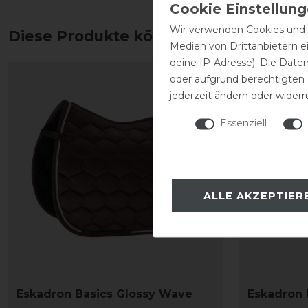
Wir verwenden Cookies und ä
Diese Produkte könnten dich auch int
Medien von Drittanbietern e
deine IP-Adresse). Die Date
oder aufgrund berechtigten
jederzeit ändern oder widerr
Essenziell
ALLE AKZEPTIER
Eskadron Basics Glossy Wave
Eskadron 