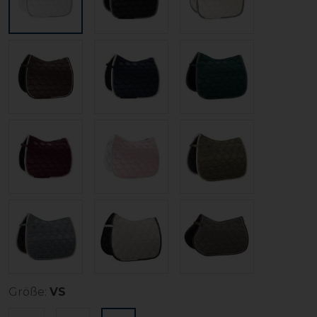
Größe:
VS