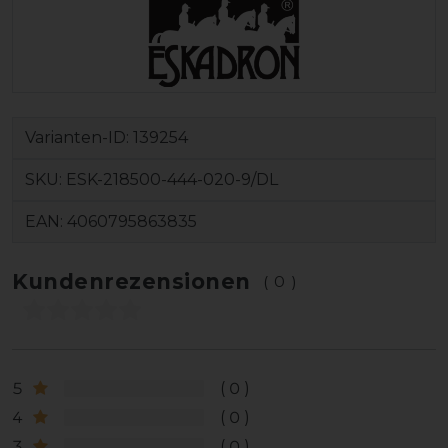
Varianten-ID:
139254
SKU:
ESK-218500-444-020-9/DL
EAN:
4060795863835
Kundenrezensionen
(0)
5
0
4
0
3
0