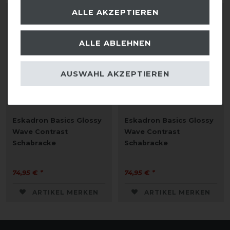
ALLE AKZEPTIEREN
ALLE ABLEHNEN
AUSWAHL AKZEPTIEREN
Eskadron Basics Glossy
Eskadron Basics Glossy
Wave Contrast
Wave Contrast
Schabracke
Schabracke
74,95 € *
74,95 € *
ARTIKEL MERKEN
ARTIKEL MERKEN