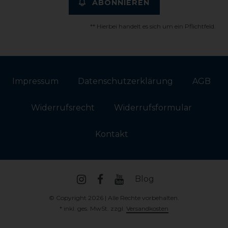
ABONNIEREN
** Hierbei handelt es sich um ein Pflichtfeld.
Impressum
Daten­schutz­erklärung
AGB
Widerrufs­recht
Widerrufs­formular
Kontakt
Blog
© Copyright 2026 | Alle Rechte vorbehalten.
* inkl. ges. MwSt. zzgl.
Versandkosten