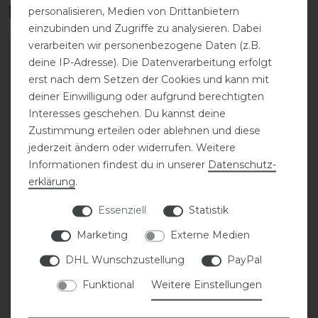
interessieren
personalisieren, Medien von Drittanbietern
einzubinden und Zugriffe zu analysieren. Dabei
verarbeiten wir personenbezogene Daten (z.B.
deine IP-Adresse). Die Datenverarbeitung erfolgt
erst nach dem Setzen der Cookies und kann mit
deiner Einwilligung oder aufgrund berechtigten
Interesses geschehen. Du kannst deine
Zustimmung erteilen oder ablehnen und diese
jederzeit ändern oder widerrufen. Weitere
Informationen findest du in unserer
Daten­schutz­
erklärung
.
Eskadron Basics Glossy
Eskadron Basics Glossy
Essenziell
Statistik
Wave Contrast
Wave Contrast
Schabracke
Schabracke
Marketing
Externe Medien
DHL Wunschzustellung
PayPal
74,95 € *
74,95 € *
Funktional
Weitere Einstellungen
ARTIKEL MERKEN
ARTIKEL MERKEN