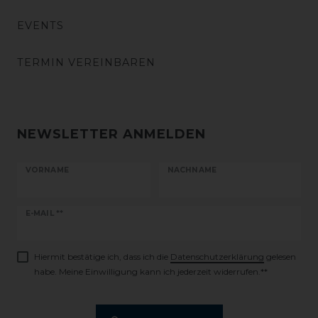
EVENTS
TERMIN VEREINBAREN
NEWSLETTER ANMELDEN
VORNAME
NACHNAME
Newsletter
E-MAIL **
Honig
Hiermit bestätige ich, dass ich die
Daten­schutz­erklärung
gelesen
habe. Meine Einwilligung kann ich jederzeit widerrufen.**