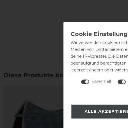
Wir verwenden Cookies und ä
Medien von Drittanbietern e
deine IP-Adresse). Die Date
oder aufgrund berechtigten
jederzeit ändern oder widerr
Diese Produkte könnten dich auch int
Essenziell
ALLE AKZEPTIER