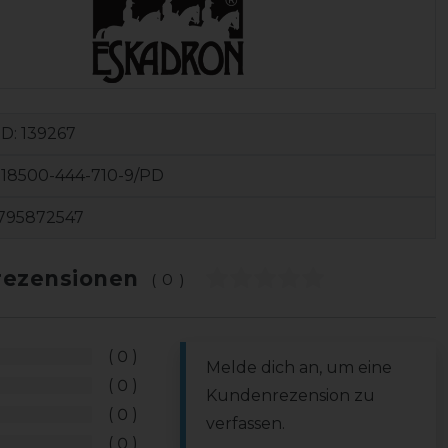
ID:
139267
18500-444-710-9/PD
795872547
ezensionen
(0)
0
Melde dich an, um eine
0
Kundenrezension zu
0
verfassen.
0