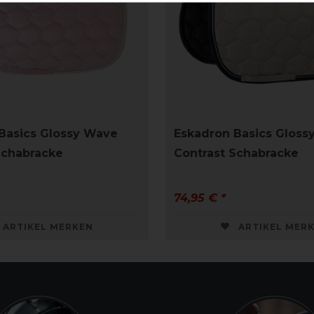
Basics Glossy Wave
Eskadron Basics Gloss
Schabracke
Contrast Schabracke
74,95 € *
ARTIKEL MERKEN
ARTIKEL MER