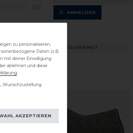
0
ANMELDEN
igen zu personalisieren,
DETAILS ZUR PRODUKTSICHERHEIT
personenbezogene Daten (z.B.
 mit deiner Einwilligung
der ablehnen und diese
rklärung
.
 Wunschzustellung
WAHL AKZEPTIEREN