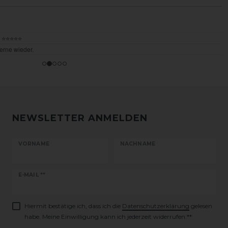
NEWSLETTER ANMELDEN
VORNAME
NACHNAME
Newsletter
E-MAIL **
Honig
Hiermit bestätige ich, dass ich die
Daten­schutz­erklärung
gelesen
habe. Meine Einwilligung kann ich jederzeit widerrufen.**