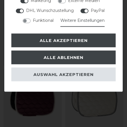
Marketing
Externe Medien
DHL Wunschzustellung
PayPal
Funktional
Weitere Einstellungen
Eskadron Basics Glossy
Eskadron Basics Glossy
Wave Contrast
Wave Contrast
Schabracke
Schabracke
ALLE AKZEPTIEREN
74,95 € *
74,95 € *
ALLE ABLEHNEN
ARTIKEL MERKEN
ARTIKEL MERKEN
AUSWAHL AKZEPTIEREN