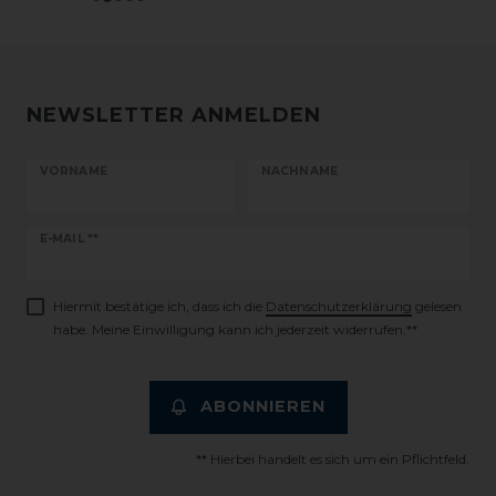
NEWSLETTER ANMELDEN
VORNAME
NACHNAME
Newsletter
E-MAIL **
Honig
Hiermit bestätige ich, dass ich die
Daten­schutz­erklärung
gelesen
habe. Meine Einwilligung kann ich jederzeit widerrufen.**
ABONNIEREN
** Hierbei handelt es sich um ein Pflichtfeld.