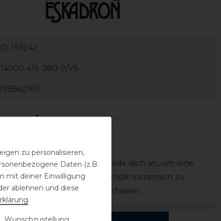
ID:
139242
14500-416-380-9/VS
795862951
ezensionen
(0)
igen zu personalisieren,
0
Melde dich an, um eine
personenbezogene Daten (z.B.
0
 mit deiner Einwilligung
Kundenrezension zu
0
der ablehnen und diese
verfassen.
rklärung
.
0
0
 Wunschzustellung