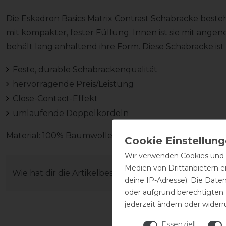
Die Eskadron Basics Matrix Contrast Schabracke be
mit kompakter, fester Füllung. Innen ist sie mit ang
behält lang anhaltend ihre Form. Diese Schabracke ist
Feste, durable Schabrackenqualität
hervorragende Preis/Leistung
Close-Contact-Effekt
umlaufende Doppelkordeln
Material: 100% Baumwolle
Wir verwenden Cookies und ä
Medien von Drittanbietern e
Wie hat dir die Artikelbeschreibung gefallen?
deine IP-Adresse). Die Date
oder aufgrund berechtigten
jederzeit ändern oder widerr
Essenziell