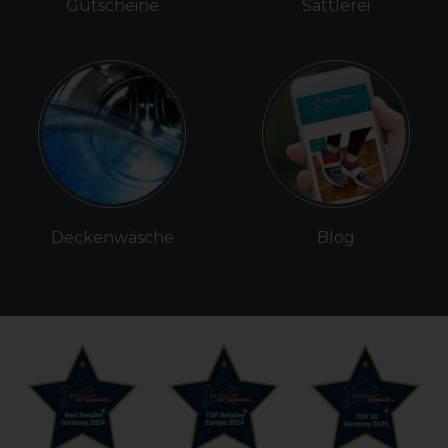
Gutscheine
Sattlerei
Deckenwäsche
Blog