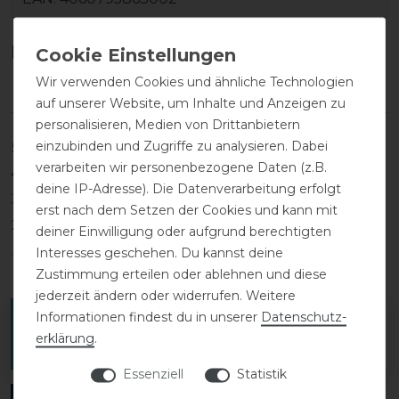
Kundenrezensionen
(0)
Wir verwenden Cookies und ähnliche Technologien
auf unserer Website, um Inhalte und Anzeigen zu
personalisieren, Medien von Drittanbietern
einzubinden und Zugriffe zu analysieren. Dabei
5
0
verarbeiten wir personenbezogene Daten (z.B.
4
0
deine IP-Adresse). Die Datenverarbeitung erfolgt
3
0
erst nach dem Setzen der Cookies und kann mit
2
0
deiner Einwilligung oder aufgrund berechtigten
1
0
Interesses geschehen. Du kannst deine
Zustimmung erteilen oder ablehnen und diese
jederzeit ändern oder widerrufen. Weitere
Informationen findest du in unserer
Daten­schutz­
Melde dich an, um eine Kundenrezension zu
erklärung
.
verfassen.
Essenziell
Statistik