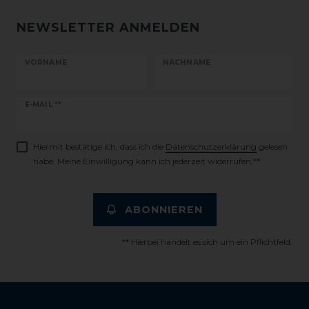
NEWSLETTER ANMELDEN
VORNAME
NACHNAME
Newsletter
E-MAIL **
Honig
Hiermit bestätige ich, dass ich die
Daten­schutz­erklärung
gelesen
habe. Meine Einwilligung kann ich jederzeit widerrufen.**
ABONNIEREN
** Hierbei handelt es sich um ein Pflichtfeld.