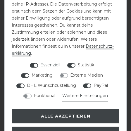
deine IP-Adresse). Die Datenverarbeitung erfolgt
erst nach dem Setzen der Cookies und kann mit
deiner Einwilligung oder aufgrund berechtigten
Interesses geschehen. Du kannst deine
Eskadron Basics Neo-
Eskadron Basics Neo-
Zustimmung erteilen oder ablehnen und diese
Boots Gamaschen vorne
Boots Gamaschen vorne
jederzeit ändern oder widerrufen. Weitere
Informationen findest du in unserer
Daten­schutz­
erklärung
.
49,95 € *
49,95 € *
1
Paar
1
Paar
Essenziell
Statistik
ARTIKEL MERKEN
ARTIKEL MERKEN
Marketing
Externe Medien
DHL Wunschzustellung
PayPal
Funktional
Weitere Einstellungen
ALLE AKZEPTIEREN