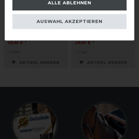
ALLE ABLEHNEN
Eskadron Basics Neo-
Eskadron Basics Neo-
AUSWAHL AKZEPTIEREN
Boots Gamaschen vorne
Boots Gamaschen vorne
49,95 € *
49,95 € *
1
Paar
1
Paar
ARTIKEL MERKEN
ARTIKEL MERKEN