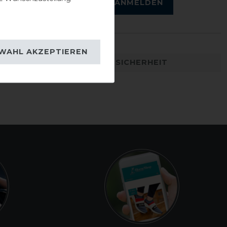
ANMELDEN
WAHL AKZEPTIEREN
DETAILS ZUR PRODUKTSICHERHEIT