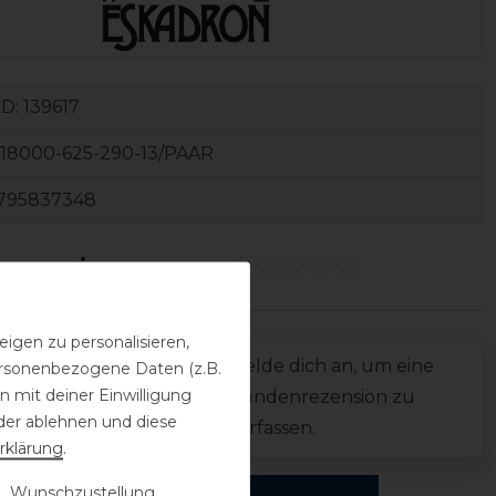
ID:
139617
18000-625-290-13/PAAR
795837348
ezensionen
(0)
igen zu personalisieren,
0
Melde dich an, um eine
personenbezogene Daten (z.B.
0
 mit deiner Einwilligung
Kundenrezension zu
0
der ablehnen und diese
verfassen.
rklärung
.
0
0
 Wunschzustellung