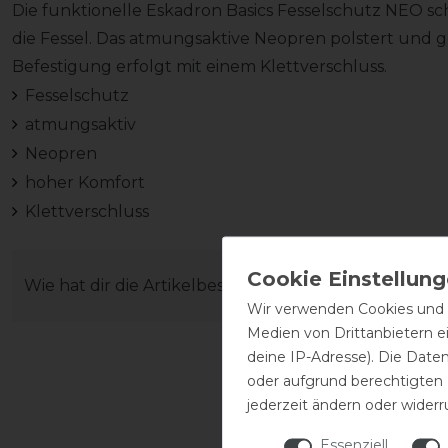
Die funktionelle Eskadron Basics Fesselschutz NEO sc
die Fessel. Das atmungsaktive Neopren polstert und
Befestigung erfolgt mit einem Klettverschluss.
Fesselschutz
atmungsaktiv
Neopren
hoher Komfort
Klettverschluss
Wie hat dir die Artikelbeschreibung gefallen?
Wir verwenden Cookies und ä
Medien von Drittanbietern e
deine IP-Adresse). Die Date
oder aufgrund berechtigten
jederzeit ändern oder widerr
Essenziell