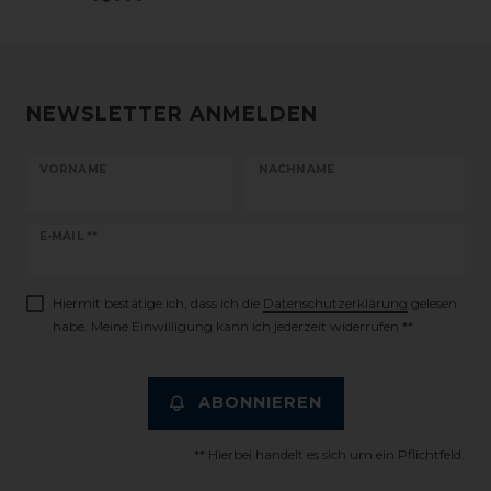
NEWSLETTER ANMELDEN
VORNAME
NACHNAME
Newsletter
E-MAIL **
Honig
Hiermit bestätige ich, dass ich die
Daten­schutz­erklärung
gelesen
habe. Meine Einwilligung kann ich jederzeit widerrufen.**
ABONNIEREN
** Hierbei handelt es sich um ein Pflichtfeld.