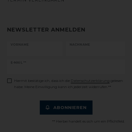
TERMIN VEREINBAREN
NEWSLETTER ANMELDEN
VORNAME
NACHNAME
Newsletter
E-MAIL **
Honig
Hiermit bestätige ich, dass ich die
Daten­schutz­erklärung
gelesen
habe. Meine Einwilligung kann ich jederzeit widerrufen.**
ABONNIEREN
** Hierbei handelt es sich um ein Pflichtfeld.