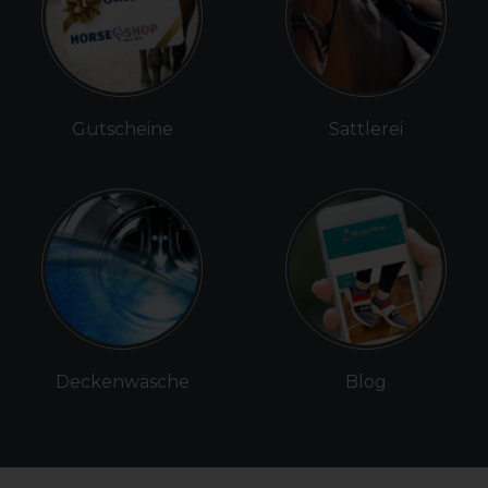
Gutscheine
Sattlerei
Deckenwäsche
Blog