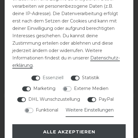
verarbeiten wir personenbezogene Daten (z.B.
deine IP-Adresse). Die Datenverarbeitung erfolgt
erst nach dem Setzen der Cookies und kann mit
deiner Einwilligung oder aufgrund berechtigten
Interesses geschehen. Du kannst deine
Eskadron Basics
Eskadron Basics
Zustimmung erteilen oder ablehnen und diese
Pikosoft-Boots
Pikosoft-Boots
jederzeit ändern oder widerrufen. Weitere
Gamaschen vorne
Gamaschen vorne
Informationen findest du in unserer
Daten­schutz­
erklärung
.
69,95 € *
69,95 € *
Essenziell
Statistik
1
Paar
1
Paar
Marketing
Externe Medien
ARTIKEL MERKEN
ARTIKEL MERKEN
DHL Wunschzustellung
PayPal
Funktional
Weitere Einstellungen
ALLE AKZEPTIEREN