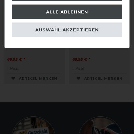
ALLE ABLEHNEN
Eskadron Basics
Eskadron Basics
AUSWAHL AKZEPTIEREN
Pikosoft-Boots
Pikosoft-Boots
Gamaschen vorne
Gamaschen vorne
69,95 € *
69,95 € *
1
Paar
1
Paar
ARTIKEL MERKEN
ARTIKEL MERKEN