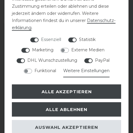
1
Paar
1
Paar
Zustimmung erteilen oder ablehnen und diese
jederzeit ändern oder widerrufen. Weitere
ARTIKEL MERKEN
ARTIKEL MERKEN
Informationen findest du in unserer
Daten­schutz­
erklärung
.
Essenziell
Statistik
Marketing
Externe Medien
DHL Wunschzustellung
PayPal
Funktional
Weitere Einstellungen
Eskadron Basics
Eskadron Basics
ALLE AKZEPTIEREN
Pikosoft-Boots
Pikosoft-Boots
Gamaschen vorne
Gamaschen vorne
ALLE ABLEHNEN
69,95 € *
69,95 € *
AUSWAHL AKZEPTIEREN
1
Paar
1
Paar