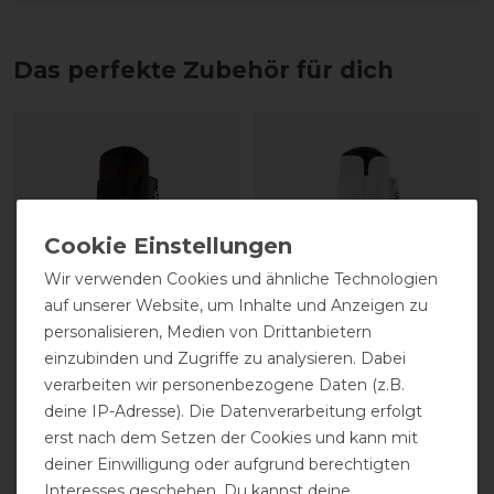
Das perfekte Zubehör für dich
Wir verwenden Cookies und ähnliche Technologien
auf unserer Website, um Inhalte und Anzeigen zu
personalisieren, Medien von Drittanbietern
einzubinden und Zugriffe zu analysieren. Dabei
Eskadron Basics
Eskadron Basics
verarbeiten wir personenbezogene Daten (z.B.
Pikosoft-Boots
Pikosoft-Boots
deine IP-Adresse). Die Datenverarbeitung erfolgt
Gamaschen vorne
Gamaschen vorne
erst nach dem Setzen der Cookies und kann mit
deiner Einwilligung oder aufgrund berechtigten
69,95 € *
69,95 € *
Interesses geschehen. Du kannst deine