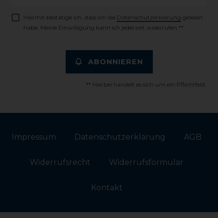
Honig
Hiermit bestätige ich, dass ich die
Daten­schutz­erklärung
gelesen
habe. Meine Einwilligung kann ich jederzeit widerrufen.**
ABONNIEREN
** Hierbei handelt es sich um ein Pflichtfeld.
Impressum
Daten­schutz­erklärung
AGB
Widerrufs­recht
Widerrufs­formular
Kontakt