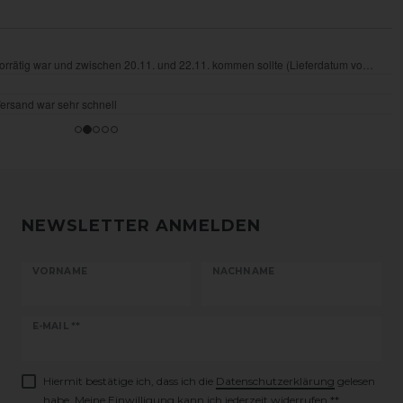
NEWSLETTER ANMELDEN
VORNAME
NACHNAME
Newsletter
E-MAIL **
Honig
Hiermit bestätige ich, dass ich die
Daten­schutz­erklärung
gelesen
habe. Meine Einwilligung kann ich jederzeit widerrufen.**