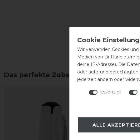
Wir verwenden Cookies und ä
Medien von Drittanbietern e
deine IP-Adresse). Die Date
oder aufgrund berechtigten
Das perfekte Zubehör für dich
jederzeit ändern oder widerr
Essenziell
ALLE AKZEPTIER