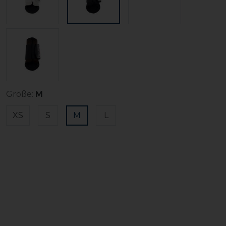
Größe:
M
XS
S
M
L