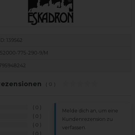
ID:
139562
552000-775-290-9/M
795948242
ezensionen
(0)
0
Melde dich an, um eine
0
Kundenrezension zu
0
verfassen.
0