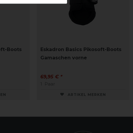
oft-Boots
Eskadron Basics Pikosoft-Boots
Gamaschen vorne
69,95 € *
1
Paar
KEN
ARTIKEL MERKEN