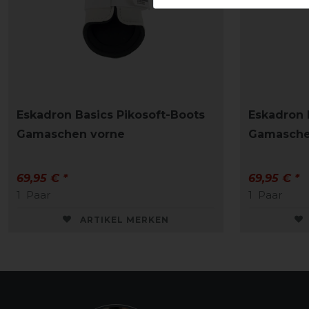
Eskadron Basics Pikosoft-Boots
Eskadron 
Gamaschen vorne
Gamasche
69,95 € *
69,95 € *
1
Paar
1
Paar
ARTIKEL MERKEN