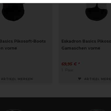
Basics Pikosoft-Boots
Eskadron Basics Pikos
n vorne
Gamaschen vorne
69,95 € *
1
Paar
ARTIKEL MERKEN
ARTIKEL MER