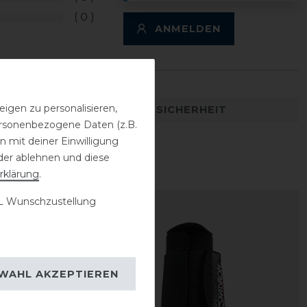
0
ANMELDEN
igen zu personalisieren,
DETAILS ZUR PRODUKTSICHERHEIT
personenbezogene Daten (z.B.
 mit deiner Einwilligung
der ablehnen und diese
rklärung
.
 Wunschzustellung
WAHL AKZEPTIEREN