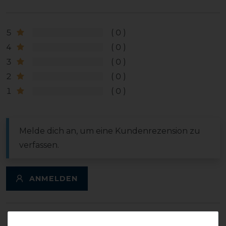
5
0
4
0
3
0
2
0
1
0
Melde dich an, um eine Kundenrezension zu
verfassen.
ANMELDEN