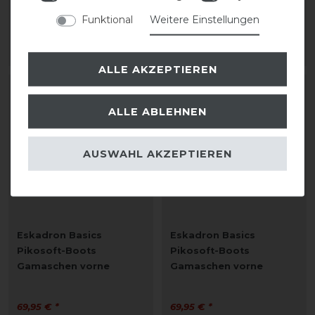
69,95 € *
69,95 € *
Funktional
Weitere Einstellungen
1
Paar
1
Paar
ARTIKEL MERKEN
ARTIKEL MERKEN
ALLE AKZEPTIEREN
ALLE ABLEHNEN
AUSWAHL AKZEPTIEREN
Eskadron Basics
Eskadron Basics
Pikosoft-Boots
Pikosoft-Boots
Gamaschen vorne
Gamaschen vorne
69,95 € *
69,95 € *