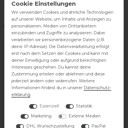
DETAILS ZUR PRODUKTSICHERHEIT
Wir verwenden Cookies und ähnliche Technologien
auf unserer Website, um Inhalte und Anzeigen zu
Das perfekte Zubehör für dich
personalisieren, Medien von Drittanbietern
einzubinden und Zugriffe zu analysieren. Dabei
verarbeiten wir personenbezogene Daten (z.B.
deine IP-Adresse). Die Datenverarbeitung erfolgt
erst nach dem Setzen der Cookies und kann mit
deiner Einwilligung oder aufgrund berechtigten
Interesses geschehen. Du kannst deine
Zustimmung erteilen oder ablehnen und diese
jederzeit ändern oder widerrufen. Weitere
Informationen findest du in unserer
Daten­schutz­
erklärung
.
Eskadron Basics
Eskadron Basics
Essenziell
Statistik
Pikosoft-Boots
Pikosoft-Boots
Gamaschen vorne
Gamaschen vorne
Marketing
Externe Medien
DHL Wunschzustellung
PayPal