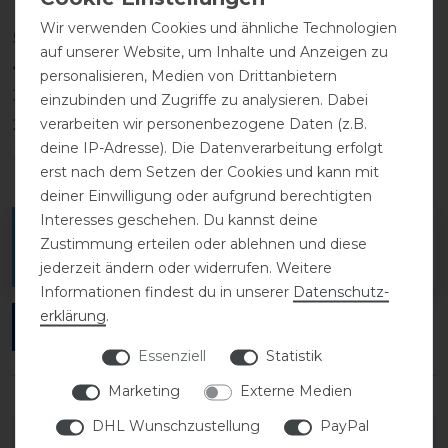
Wir verwenden Cookies und ähnliche Technologien
5
0
auf unserer Website, um Inhalte und Anzeigen zu
4
0
personalisieren, Medien von Drittanbietern
3
0
einzubinden und Zugriffe zu analysieren. Dabei
verarbeiten wir personenbezogene Daten (z.B.
2
0
deine IP-Adresse). Die Datenverarbeitung erfolgt
1
0
erst nach dem Setzen der Cookies und kann mit
deiner Einwilligung oder aufgrund berechtigten
Interesses geschehen. Du kannst deine
Melde dich an, um eine Kundenrezension zu
Zustimmung erteilen oder ablehnen und diese
verfassen.
jederzeit ändern oder widerrufen. Weitere
Informationen findest du in unserer
Daten­schutz­
erklärung
.
ANMELDEN
Essenziell
Statistik
Marketing
Externe Medien
DHL Wunschzustellung
PayPal
DETAILS ZUR PRODUKTSICHERHEIT