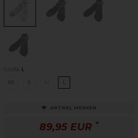
Größe:
L
XS
S
M
L
ARTIKEL MERKEN
*
89,95 EUR