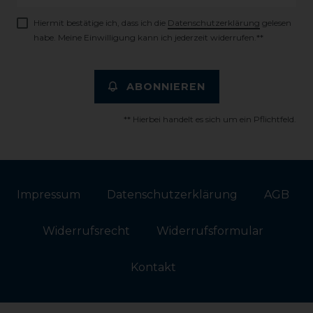
Honig
Hiermit bestätige ich, dass ich die
Daten­schutz­erklärung
gelesen
habe. Meine Einwilligung kann ich jederzeit widerrufen.**
ABONNIEREN
** Hierbei handelt es sich um ein Pflichtfeld.
Impressum
Daten­schutz­erklärung
AGB
Widerrufs­recht
Widerrufs­formular
Kontakt