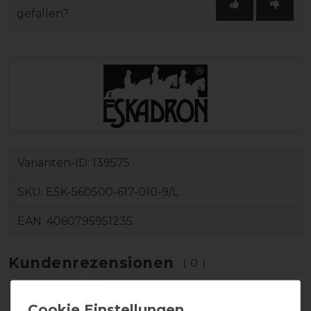
gefallen?
Varianten-ID:
139575
SKU:
ESK-560500-617-010-9/L
EAN:
4060795951235
Kundenrezensionen
(0)