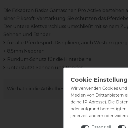
Die Eskadron Basics Gamaschen Pro Active bestehen
einer Pikosoft-Verstärkung. Sie schützen das Pferdeb
Der untere Klettverschluss umschließt mit seinem Zu
Sehnen und Bänder.
für alle Pferdesport-Disziplinen, auch Western geei
8,5mm Neopren
Rundum-Schutz für die Hinterbeine
unterstützt Sehnen und Bänder
Wir verwenden Cookies und ä
Wie hat dir die Artikelbeschreibung gefallen?
Medien von Drittanbietern e
deine IP-Adresse). Die Date
oder aufgrund berechtigten
jederzeit ändern oder widerr
Essenziell