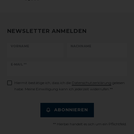
NEWSLETTER ANMELDEN
VORNAME
NACHNAME
Newsletter
E-MAIL **
Honig
Hiermit bestätige ich, dass ich die
Daten­schutz­erklärung
gelesen
habe. Meine Einwilligung kann ich jederzeit widerrufen.**
ABONNIEREN
** Hierbei handelt es sich um ein Pflichtfeld.