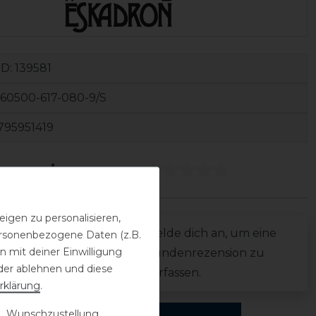
ID:
139581
60500-617-080-9/S
795951419
ezensionen
(0)
igen zu personalisieren,
0
Melde dich an, um eine
personenbezogene Daten (z.B.
0
 mit deiner Einwilligung
Kundenrezension zu
0
der ablehnen und diese
verfassen.
rklärung
.
0
0
 Wunschzustellung