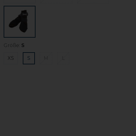
Größe:
S
XS
S
M
L