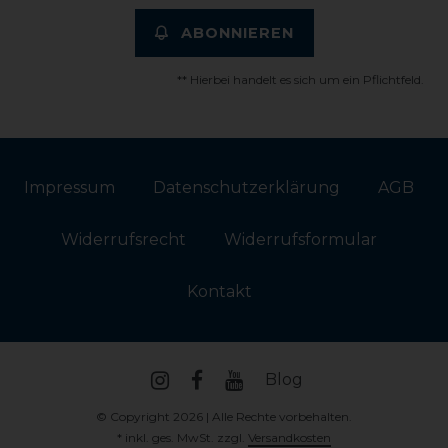
ABONNIEREN
** Hierbei handelt es sich um ein Pflichtfeld.
Impressum
Daten­schutz­erklärung
AGB
Widerrufs­recht
Widerrufs­formular
Kontakt
Blog
© Copyright 2026 | Alle Rechte vorbehalten.
* inkl. ges. MwSt. zzgl.
Versandkosten