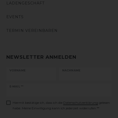
LADENGESCHÄFT
EVENTS
TERMIN VEREINBAREN
NEWSLETTER ANMELDEN
VORNAME
NACHNAME
Newsletter
E-MAIL **
Honig
Hiermit bestätige ich, dass ich die
Daten­schutz­erklärung
gelesen
habe. Meine Einwilligung kann ich jederzeit widerrufen.**