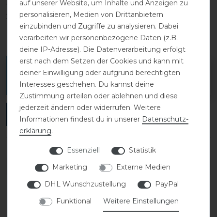
3
0
auf unserer Website, um Inhalte und Anzeigen zu
personalisieren, Medien von Drittanbietern
2
0
einzubinden und Zugriffe zu analysieren. Dabei
1
0
verarbeiten wir personenbezogene Daten (z.B.
deine IP-Adresse). Die Datenverarbeitung erfolgt
erst nach dem Setzen der Cookies und kann mit
Melde dich an, um eine Kundenrezension zu
deiner Einwilligung oder aufgrund berechtigten
verfassen.
Interesses geschehen. Du kannst deine
Zustimmung erteilen oder ablehnen und diese
jederzeit ändern oder widerrufen. Weitere
ANMELDEN
Informationen findest du in unserer
Daten­schutz­
erklärung
.
Essenziell
Statistik
DETAILS ZUR PRODUKTSICHERHEIT
Marketing
Externe Medien
DHL Wunschzustellung
PayPal
Funktional
Weitere Einstellungen