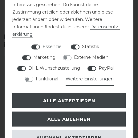
Interesses geschehen. Du kannst deine
1
Paar
1
Paar
Zustimmung erteilen oder ablehnen und diese
ARTIKEL MERKEN
ARTIKEL MERKEN
jederzeit ändern oder widerrufen. Weitere
Informationen findest du in unserer
Daten­schutz­
erklärung
.
Diese Produkte könnten dich auch
interessieren
Essenziell
Statistik
Marketing
Externe Medien
DHL Wunschzustellung
PayPal
Funktional
Weitere Einstellungen
ALLE AKZEPTIEREN
ALLE ABLEHNEN
Kentaur Hufglocken mit
BR Majestic Hufglocken
Fellrand
AUSWAHL AKZEPTIEREN