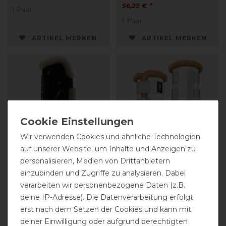
56,25 € *
1
Paar
1
Paar
ARTIKEL MERKEN
ARTIKEL MERKEN
Wir verwenden Cookies und ähnliche Technologien
auf unserer Website, um Inhalte und Anzeigen zu
personalisieren, Medien von Drittanbietern
Kentucky Horsewear
Mattes Profi
einzubinden und Zugriffe zu analysieren. Dabei
Lammfell Gamaschen
Dressurgamaschen
verarbeiten wir personenbezogene Daten (z.B.
Bamboo Elastik
hinten
deine IP-Adresse). Die Datenverarbeitung erfolgt
erst nach dem Setzen der Cookies und kann mit
184,99 € *
209,90 € *
deiner Einwilligung oder aufgrund berechtigten