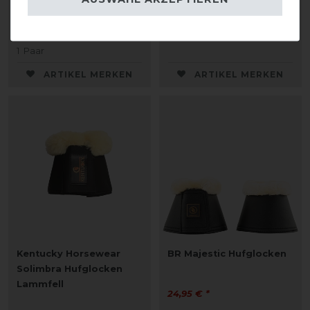
24,95 € *
43,78 € *
1
Paar
1
Paar
ARTIKEL MERKEN
ARTIKEL MERKEN
Kentucky Horsewear
BR Majestic Hufglocken
Solimbra Hufglocken
Lammfell
24,95 € *