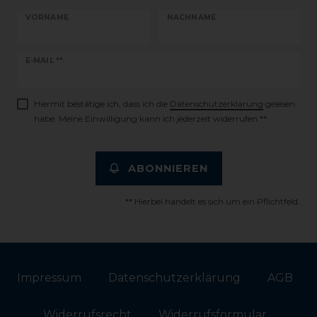
VORNAME
NACHNAME
Newsletter
E-MAIL **
Honig
Hiermit bestätige ich, dass ich die
Daten­schutz­erklärung
gelesen
habe. Meine Einwilligung kann ich jederzeit widerrufen.**
ABONNIEREN
** Hierbei handelt es sich um ein Pflichtfeld.
Impressum
Daten­schutz­erklärung
AGB
Widerrufs­recht
Widerrufs­formular