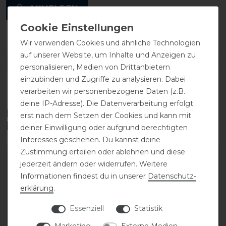
ANMELDEN
Wir verwenden Cookies und ähnliche Technologien
auf unserer Website, um Inhalte und Anzeigen zu
DETAILS ZUR PRODUKTSICHERHEIT
personalisieren, Medien von Drittanbietern
einzubinden und Zugriffe zu analysieren. Dabei
verarbeiten wir personenbezogene Daten (z.B.
deine IP-Adresse). Die Datenverarbeitung erfolgt
Diese Produkte könnten dich auch
erst nach dem Setzen der Cookies und kann mit
interessieren
deiner Einwilligung oder aufgrund berechtigten
Interesses geschehen. Du kannst deine
Zustimmung erteilen oder ablehnen und diese
jederzeit ändern oder widerrufen. Weitere
Informationen findest du in unserer
Daten­schutz­
erklärung
.
Essenziell
Statistik
Marketing
Externe Medien