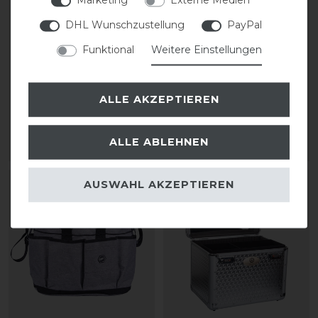
DHL Wunschzustellung
PayPal
Funktional
Weitere Einstellungen
Imperial Riding
Imperial Riding
Grooming Box Shiny
Grooming Box Shiny
Putzkoffer
Putzkoffer
ALLE AKZEPTIEREN
84,95 € *
84,95 € *
ALLE ABLEHNEN
ARTIKEL MERKEN
ARTIKEL MERKEN
AUSWAHL AKZEPTIEREN