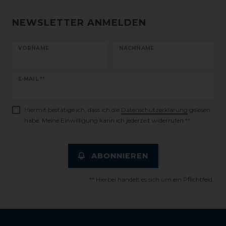
NEWSLETTER ANMELDEN
VORNAME
NACHNAME
Newsletter
E-MAIL **
Honig
Hiermit bestätige ich, dass ich die
Daten­schutz­erklärung
gelesen
habe. Meine Einwilligung kann ich jederzeit widerrufen.**
ABONNIEREN
** Hierbei handelt es sich um ein Pflichtfeld.