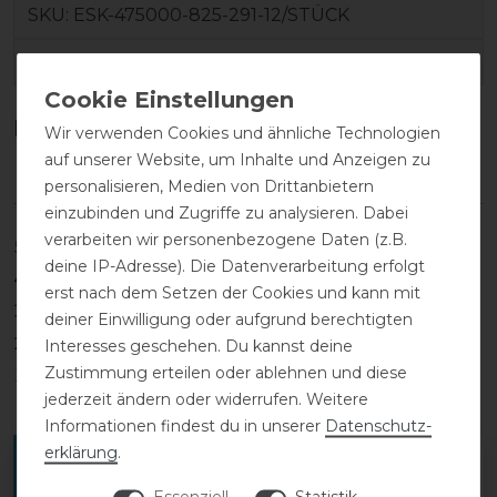
SKU:
ESK-475000-825-291-12/STÜCK
EAN:
4060795866881
Kundenrezensionen
(0)
Wir verwenden Cookies und ähnliche Technologien
auf unserer Website, um Inhalte und Anzeigen zu
personalisieren, Medien von Drittanbietern
einzubinden und Zugriffe zu analysieren. Dabei
verarbeiten wir personenbezogene Daten (z.B.
5
0
deine IP-Adresse). Die Datenverarbeitung erfolgt
4
0
erst nach dem Setzen der Cookies und kann mit
3
0
deiner Einwilligung oder aufgrund berechtigten
2
0
Interesses geschehen. Du kannst deine
Zustimmung erteilen oder ablehnen und diese
1
0
jederzeit ändern oder widerrufen. Weitere
Informationen findest du in unserer
Daten­schutz­
erklärung
.
Melde dich an, um eine Kundenrezension zu
verfassen.
Essenziell
Statistik