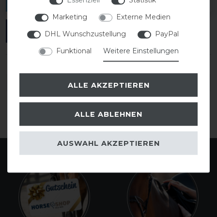
Marketing
Externe Medien
ANMELDEN
DHL Wunschzustellung
PayPal
Funktional
Weitere Einstellungen
DETAILS ZUR PRODUKTSICHERHEIT
ALLE AKZEPTIEREN
ALLE ABLEHNEN
AUSWAHL AKZEPTIEREN