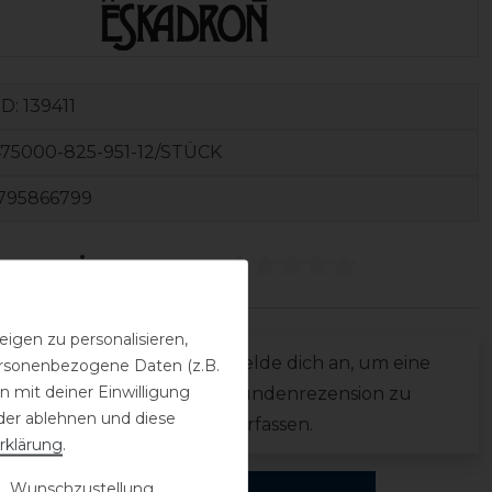
ID:
139411
75000-825-951-12/STÜCK
795866799
ezensionen
(0)
igen zu personalisieren,
0
Melde dich an, um eine
personenbezogene Daten (z.B.
0
 mit deiner Einwilligung
Kundenrezension zu
0
der ablehnen und diese
verfassen.
rklärung
.
0
0
 Wunschzustellung