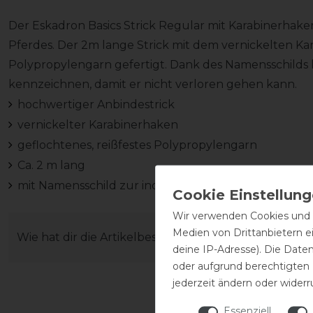
Der Eskadron Basics Strick Regular mit Karabinerhake
Pferdes. Der 2m lange Strick mit dem vernickelten Ka
Polypropylengarn gefertigt. Dank des Namensschilds 
kennzeichnen, damit er nicht verloren gehen kann.
hochwertiger Anbindestrick
vernickelter Karabinerhaken
geflochtenes, reißfestes Polypropylengarn
Ca. 2 m lang
mit Namensschild zur individuellen Kennzeichnung
Wir verwenden Cookies und ä
Medien von Drittanbietern e
Wie hat dir die Artikelbeschreibung gefallen?
deine IP-Adresse). Die Date
oder aufgrund berechtigten
jederzeit ändern oder widerr
Essenziell