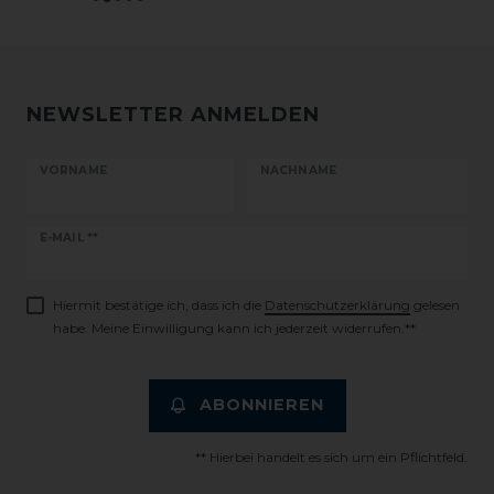
NEWSLETTER ANMELDEN
VORNAME
NACHNAME
Newsletter
E-MAIL **
Honig
Hiermit bestätige ich, dass ich die
Daten­schutz­erklärung
gelesen
habe. Meine Einwilligung kann ich jederzeit widerrufen.**
ABONNIEREN
** Hierbei handelt es sich um ein Pflichtfeld.