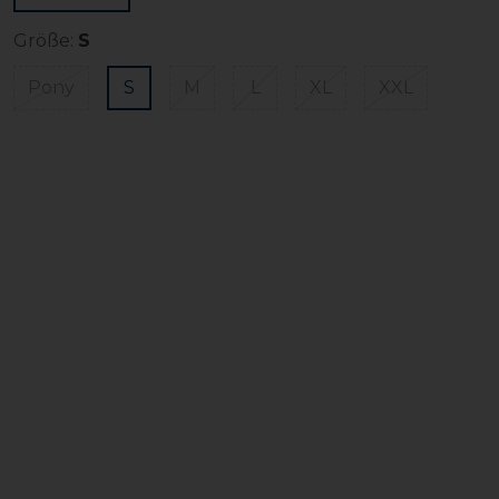
Größe:
S
Pony
S
M
L
XL
XXL