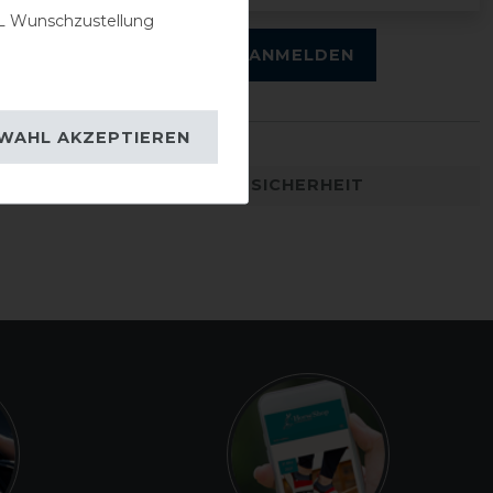
0
 Wunschzustellung
0
ANMELDEN
WAHL AKZEPTIEREN
DETAILS ZUR PRODUKTSICHERHEIT