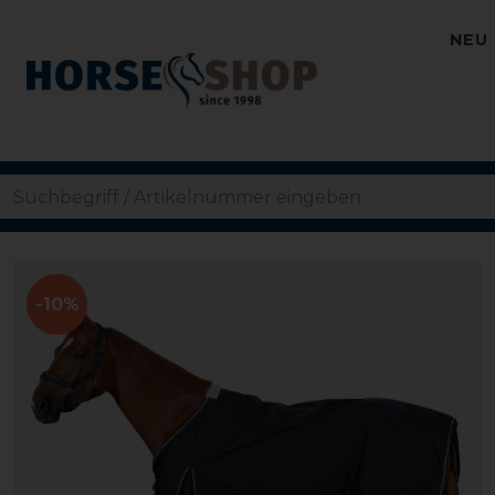
NEU
-10%