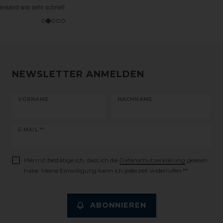
NEWSLETTER ANMELDEN
VORNAME
NACHNAME
Newsletter
E-MAIL **
Honig
Hiermit bestätige ich, dass ich die
Daten­schutz­erklärung
gelesen
habe. Meine Einwilligung kann ich jederzeit widerrufen.**
ABONNIEREN