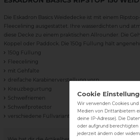
ESKADRON BASICS RIPSTOP 150 WEI
Die Eskadron Basics Weidedecke ist mit einem Rips
Fleecelining ausgestattet. Ihre wasserdichten und 
diese Decke zu einem praktischen Allrounder. Die Geh
Koppel oder Paddock. Die 150g Füllung hält angene
150g Füllung
Fleecelining
mit Gehfalte
dreifache Karabinerverstellung vorn
Kreuzbegurtung
Schweifriemen
Wir verwenden Cookies und ä
Schweifprotector
Medien von Drittanbietern e
verschiedene Füllvarianten zu jeder Jahreszeit verf
deine IP-Adresse). Die Date
oder aufgrund berechtigten
jederzeit ändern oder widerr
Wie hat dir die Artikelbeschreibung gefallen?