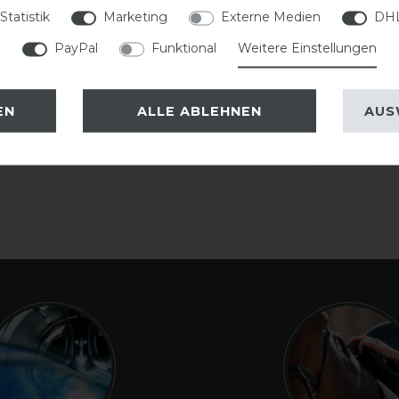
2
Statistik
Marketing
Externe Medien
DHL
1
PayPal
Funktional
Weitere Einstellungen
EN
ALLE ABLEHNEN
AUS