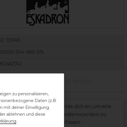
ID:
139165
55000-304-380-9/S
182462741
ezensionen
(0)
igen zu personalisieren,
personenbezogene Daten (z.B.
0
Melde dich an, um eine
 mit deiner Einwilligung
0
der ablehnen und diese
Kundenrezension zu
0
rklärung
.
verfassen.