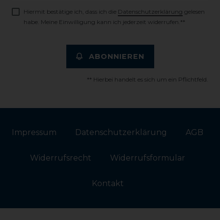
Hiermit bestätige ich, dass ich die
Daten­schutz­erklärung
gelesen
habe. Meine Einwilligung kann ich jederzeit widerrufen.**
ABONNIEREN
** Hierbei handelt es sich um ein Pflichtfeld.
Impressum
Daten­schutz­erklärung
AGB
Widerrufs­recht
Widerrufs­formular
Kontakt