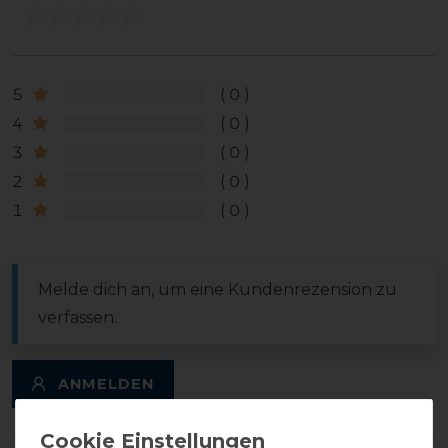
5
0
4
0
3
0
2
0
1
0
Melde dich an, um eine Kundenrezension zu
verfassen.
ANMELDEN