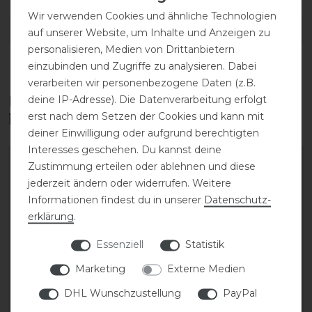
Wir verwenden Cookies und ähnliche Technologien
DETAILS ZUR PRODUKTSICHERHEIT
auf unserer Website, um Inhalte und Anzeigen zu
personalisieren, Medien von Drittanbietern
einzubinden und Zugriffe zu analysieren. Dabei
verarbeiten wir personenbezogene Daten (z.B.
Diese Produkte könnten dich auch
deine IP-Adresse). Die Datenverarbeitung erfolgt
erst nach dem Setzen der Cookies und kann mit
interessieren
deiner Einwilligung oder aufgrund berechtigten
Interesses geschehen. Du kannst deine
Zustimmung erteilen oder ablehnen und diese
jederzeit ändern oder widerrufen. Weitere
Informationen findest du in unserer
Daten­schutz­
erklärung
.
Essenziell
Statistik
Marketing
Externe Medien
DHL Wunschzustellung
PayPal
Eskadron Basics Sport
Eskadron Basics Regular