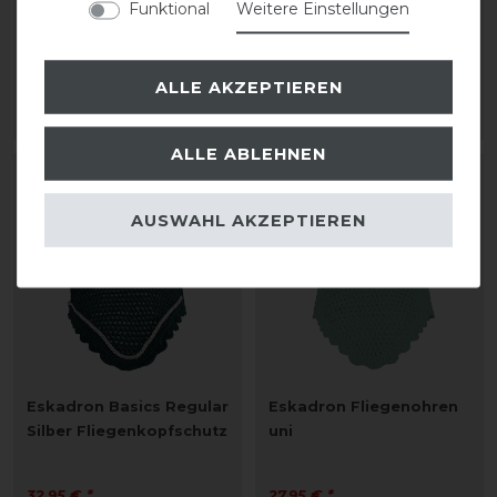
Funktional
Weitere Einstellungen
uni
Silber Fliegenkopfschutz
27,95 € *
32,95 € *
ALLE AKZEPTIEREN
ARTIKEL MERKEN
ARTIKEL MERKEN
ALLE ABLEHNEN
AUSWAHL AKZEPTIEREN
Eskadron Basics Regular
Eskadron Fliegenohren
Silber Fliegenkopfschutz
uni
32,95 € *
27,95 € *