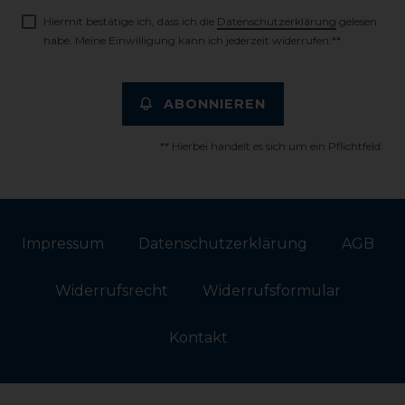
Hiermit bestätige ich, dass ich die
Daten­schutz­erklärung
gelesen
habe. Meine Einwilligung kann ich jederzeit widerrufen.**
ABONNIEREN
** Hierbei handelt es sich um ein Pflichtfeld.
Impressum
Daten­schutz­erklärung
AGB
Widerrufs­recht
Widerrufs­formular
Kontakt