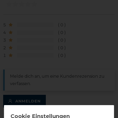
5
0
4
0
3
0
2
0
1
0
Melde dich an, um eine Kundenrezension zu
verfassen.
ANMELDEN