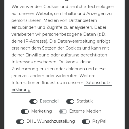
Wir verwenden Cookies und ähnliche Technologien
DETAILS ZUR PRODUKTSICHERHEIT
auf unserer Website, um Inhalte und Anzeigen zu
personalisieren, Medien von Drittanbietern
einzubinden und Zugriffe zu analysieren. Dabei
verarbeiten wir personenbezogene Daten (z.B.
Diese Produkte könnten dich auch
deine IP-Adresse). Die Datenverarbeitung erfolgt
erst nach dem Setzen der Cookies und kann mit
interessieren
deiner Einwilligung oder aufgrund berechtigten
Interesses geschehen. Du kannst deine
Zustimmung erteilen oder ablehnen und diese
jederzeit ändern oder widerrufen. Weitere
Informationen findest du in unserer
Daten­schutz­
erklärung
.
Essenziell
Statistik
Marketing
Externe Medien
DHL Wunschzustellung
PayPal
Eskadron Fliegenohren
Eskadron Basics Regular