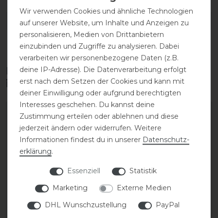
Wir verwenden Cookies und ähnliche Technologien
DETAILS ZUR PRODUKTSICHERHEIT
auf unserer Website, um Inhalte und Anzeigen zu
personalisieren, Medien von Drittanbietern
einzubinden und Zugriffe zu analysieren. Dabei
verarbeiten wir personenbezogene Daten (z.B.
Diese Produkte könnten dich auch
deine IP-Adresse). Die Datenverarbeitung erfolgt
erst nach dem Setzen der Cookies und kann mit
interessieren
deiner Einwilligung oder aufgrund berechtigten
Interesses geschehen. Du kannst deine
Zustimmung erteilen oder ablehnen und diese
jederzeit ändern oder widerrufen. Weitere
Informationen findest du in unserer
Daten­schutz­
erklärung
.
Essenziell
Statistik
Marketing
Externe Medien
DHL Wunschzustellung
PayPal
Eskadron Fliegenohren
Eskadron Basics Sport