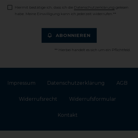
Hiermit bestätige ich, dass ich die
Daten­schutz­erklärung
gelesen
habe. Meine Einwilligung kann ich jederzeit widerrufen.**
ABONNIEREN
** Hierbei handelt es sich um ein Pflichtfeld.
Impressum
Daten­schutz­erklärung
AGB
Widerrufs­recht
Widerrufs­formular
Kontakt