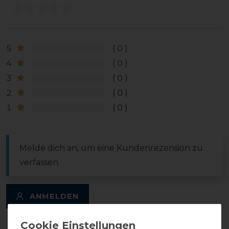
5
0
4
0
3
0
2
0
1
0
Melde dich an, um eine Kundenrezension zu
verfassen.
ANMELDEN