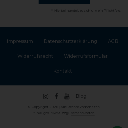
** Hierbei handelt es sich um ein Pflichtfeld.
Impressum
Daten­schutz­erklärung
AGB
Widerrufs­recht
Widerrufs­formular
Kontakt
Blog
© Copyright 2026 | Alle Rechte vorbehalten.
* inkl. ges. MwSt. zzgl.
Versandkosten