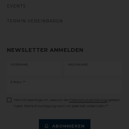
EVENTS
TERMIN VEREINBAREN
NEWSLETTER ANMELDEN
VORNAME
NACHNAME
Newsletter
E-MAIL **
Honig
Hiermit bestätige ich, dass ich die
Daten­schutz­erklärung
gelesen
habe. Meine Einwilligung kann ich jederzeit widerrufen.**
ABONNIEREN