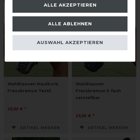
interessieren
ALLE AKZEPTIEREN
ALLE ABLEHNEN
AUSWAHL AKZEPTIEREN
Waldhausen Maulkorb,
Waldhausen
Fressbremse Textil
Fressbremse 5-fach
verstellbar
23,95 € *
23,95 € *
ARTIKEL MERKEN
ARTIKEL MERKEN