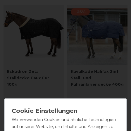
-25%
Eskadron Zeta
Kavalkade Halifax 2in1
Stalldecke Faux Fur
Stall- und
100g
Führanlagendecke 400g
169,95 € *
statt 129,00 €
97,00 € *
ARTIKEL MERKEN
ARTIKEL MERKEN
Wir verwenden Cookies und ähnliche Technologien
auf unserer Website, um Inhalte und Anzeigen zu