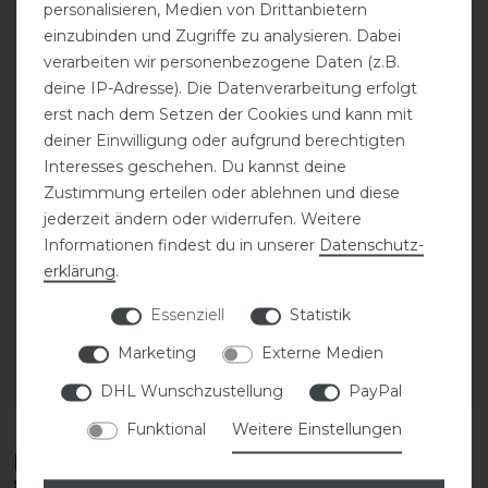
personalisieren, Medien von Drittanbietern
-15%
einzubinden und Zugriffe zu analysieren. Dabei
verarbeiten wir personenbezogene Daten (z.B.
deine IP-Adresse). Die Datenverarbeitung erfolgt
erst nach dem Setzen der Cookies und kann mit
deiner Einwilligung oder aufgrund berechtigten
Interesses geschehen. Du kannst deine
Zustimmung erteilen oder ablehnen und diese
jederzeit ändern oder widerrufen. Weitere
Kentucky Horsewear
Kentucky Horsewear
Informationen findest du in unserer
Daten­schutz­
Magnetic Rug Recuptex
Show Rug 160g
erklärung
.
Essenziell
Statistik
statt 209,99 €
204,99 € *
178,50 € *
Marketing
Externe Medien
DHL Wunschzustellung
PayPal
ARTIKEL MERKEN
ARTIKEL MERKEN
Funktional
Weitere Einstellungen
Diese Produkte könnten dich auch