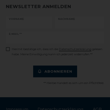
NEWSLETTER ANMELDEN
VORNAME
NACHNAME
Newsletter
E-MAIL **
Honig
Hiermit bestätige ich, dass ich die
Daten­schutz­erklärung
gelesen
habe. Meine Einwilligung kann ich jederzeit widerrufen.**
ABONNIEREN
** Hierbei handelt es sich um ein Pflichtfeld.
Impressum
Daten­schutz­erklärung
AGB