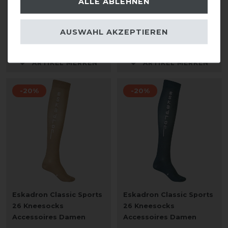
ALLE ABLEHNEN
99,95 € *
statt 14,95 €
11,96 € *
AUSWAHL AKZEPTIEREN
1
Paar
ARTIKEL MERKEN
ARTIKEL MERKEN
-20%
-20%
Eskadron Classic Sports
Eskadron Classic Sports
26 Kneesocks
26 Kneesocks
Accessoires Damen
Accessoires Damen