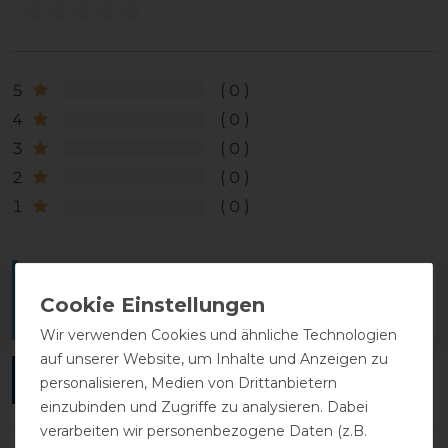
5
0
4
0
3
0
2
0
1
0
Melde dich an, um eine Kundenrezension zu
verfassen.
Wir verwenden Cookies und ähnliche Technologien
auf unserer Website, um Inhalte und Anzeigen zu
ANMELDEN
personalisieren, Medien von Drittanbietern
einzubinden und Zugriffe zu analysieren. Dabei
verarbeiten wir personenbezogene Daten (z.B.