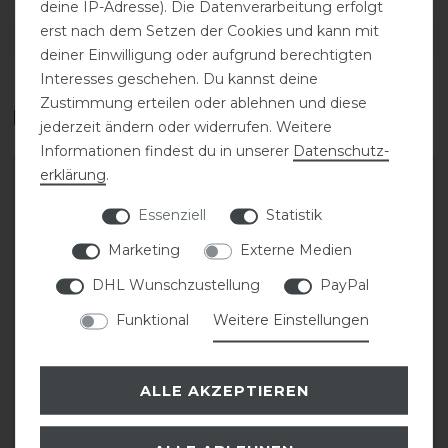
deine IP-Adresse). Die Datenverarbeitung erfolgt
erst nach dem Setzen der Cookies und kann mit
DETAILS ZUR PRODUKTSICHERHEIT
deiner Einwilligung oder aufgrund berechtigten
Interesses geschehen. Du kannst deine
Zustimmung erteilen oder ablehnen und diese
Das perfekte Zubehör für dich
jederzeit ändern oder widerrufen. Weitere
Informationen findest du in unserer
Daten­schutz­
erklärung
.
-20%
Essenziell
Statistik
Marketing
Externe Medien
DHL Wunschzustellung
PayPal
Funktional
Weitere Einstellungen
Neu
Eskadron Hybrid
Eskadron Classic Sports
ALLE AKZEPTIEREN
Waistcoat Core Weste
26 Kneesocks
Damen
Accessoires Damen