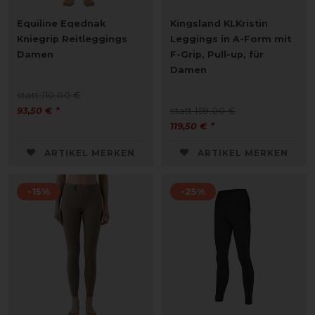
Equiline Eqednak
Kingsland KLKristin
Kniegrip Reitleggings
Leggings in A-Form mit
Damen
F-Grip, Pull-up, für
Damen
statt 110,00 €
93,50 € *
statt 159,00 €
119,50 € *
ARTIKEL MERKEN
ARTIKEL MERKEN
-15%
-25%