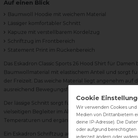
Auf einen Blick
Baumwoll Hoodie mit weichem Material
Lässiger komfortabler Schnitt
Kapuze mit verstellbarem Kordelzug
Schriftzug im Frontbereich
Statement Print im Rückenbereich
Das Eskadron Classic Sports 26 Hood Shirt für Dame
Baumwollmaterial mit elastischem Anteil und sorgt fü
der Freizeit. Das weiche Material liegt angenehm auf d
ausreichend Bewegungsfreiheit.
Der lässige Schnitt sorgt für eine entspannte Passf
Wir verwenden Cookies und ä
vielseitigen Begleiter im Alltag. Die Kapuze mit vers
Medien von Drittanbietern e
Temperaturen und ergänzt den sportlichen Look.
deine IP-Adresse). Die Date
oder aufgrund berechtigten
Ein Eskadron Schriftzug auf der Vorderseite setzt ei
jederzeit ändern oder widerr