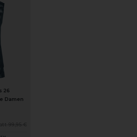
s 26
te Damen
att 99,95 €