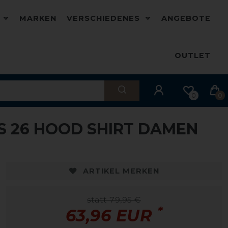
D
MARKEN
VERSCHIEDENES
ANGEBOTE
OUTLET
0
0
S 26 HOOD SHIRT DAMEN
-20%
-
ARTIKEL MERKEN
statt 79,95 €
*
63,96 EUR