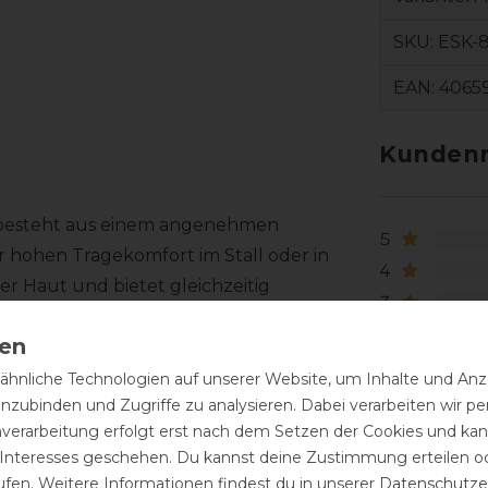
SKU:
ESK-8
EAN:
4065
Kundenr
n besteht aus einem angenehmen
5
r hohen Tragekomfort im Stall oder in
4
er Haut und bietet gleichzeitig
3
2
orm und macht den Hoodie zu einem
1
hnliche Technologien auf unserer Website, um Inhalte und Anze
tellbarem Kordelzug schützt bei kühleren
inzubinden und Zugriffe zu analysieren. Dabei verarbeiten wir 
nverarbeitung erfolgt erst nach dem Setzen der Cookies und kann
 Interesses geschehen. Du kannst deine Zustimmung erteilen o
nen dezenten Markenakzent. Auf der
ufen. Weitere Informationen findest du in unserer
Daten­schutz­e