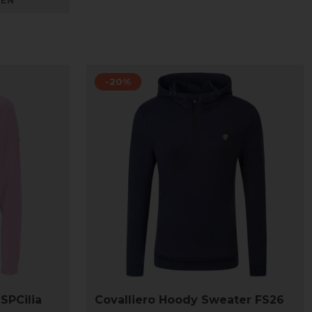
KEN
-20%
SPCilia
Covalliero Hoody Sweater FS26