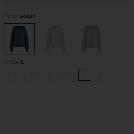
Farbe:
ocean
Größe:
L
XXS
XS
S
M
L
XL