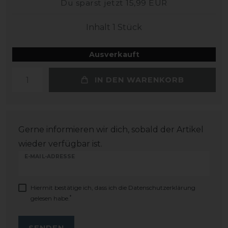
Du sparst jetzt 15,99 EUR
Inhalt
1
Stück
Ausverkauft
IN DEN WARENKORB
Gerne informieren wir dich, sobald der Artikel
wieder verfügbar ist.
E-MAIL-ADRESSE
Hiermit bestätige ich, dass ich die
Daten­schutz­erklärung
*
gelesen habe.
SENDEN