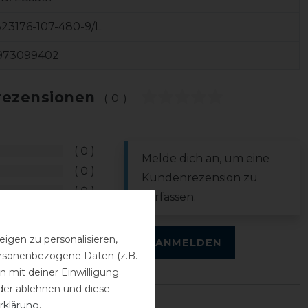
23176-107-480-9/L
973099402
ezensionen
(0)
0
Melde dich an, um eine
0
Kundenrezension zu
0
verfassen.
0
0
igen zu personalisieren,
ANMELDEN
personenbezogene Daten (z.B.
 mit deiner Einwilligung
der ablehnen und diese
rklärung
.