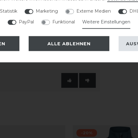
einen modernen Look und unterstreicht
Statistik
Marketing
Externe Medien
DHL
PayPal
Funktional
Weitere Einstellungen
 vielseitig kombinieren und passt sowohl
s.
EN
ALLE ABLEHNEN
AUS
-20%