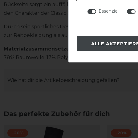
Rückseite sorgt ein auffälliger Statement Print für 
Essenziell
den Charakter der Classic Sports Kollektion.
Durch sein sportliches Design lässt sich das Hood Shirt
zur Reitbekleidung als auch zu lässigen Freizeit Outfit
ALLE AKZEPTIER
Materialzusammensetzung
78% Baumwolle, 17% Polyester, 5% Elasthan
Wie hat dir die Artikelbeschreibung gefallen?
Das perfekte Zubehör für dich
-20%
-20%