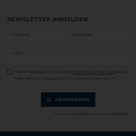
NEWSLETTER ANMELDEN
VORNAME
NACHNAME
Newsletter
E-MAIL **
Honig
Hiermit bestätige ich, dass ich die
Daten­schutz­erklärung
gelesen
habe. Meine Einwilligung kann ich jederzeit widerrufen.**
ABONNIEREN
** Hierbei handelt es sich um ein Pflichtfeld.