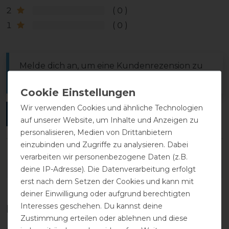
2
0
1
0
Melde dich an, um eine Kundenrezension zu
verfassen.
Wir verwenden Cookies und ähnliche Technologien
ANMELDEN
auf unserer Website, um Inhalte und Anzeigen zu
personalisieren, Medien von Drittanbietern
einzubinden und Zugriffe zu analysieren. Dabei
verarbeiten wir personenbezogene Daten (z.B.
DETAILS ZUR PRODUKTSICHERHEIT
deine IP-Adresse). Die Datenverarbeitung erfolgt
erst nach dem Setzen der Cookies und kann mit
deiner Einwilligung oder aufgrund berechtigten
Interesses geschehen. Du kannst deine
Das perfekte Zubehör für dich
Zustimmung erteilen oder ablehnen und diese