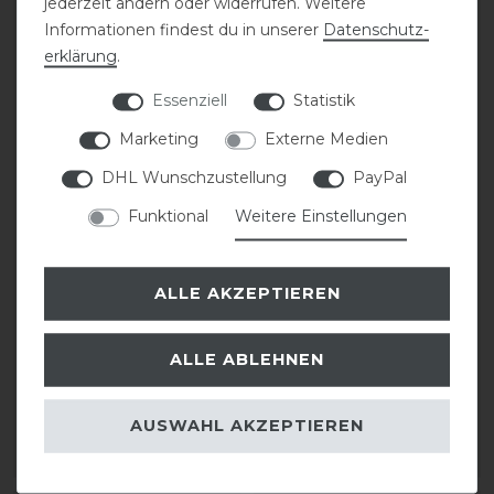
jederzeit ändern oder widerrufen. Weitere
-20%
-20%
Informationen findest du in unserer
Daten­schutz­
erklärung
.
Essenziell
Statistik
Marketing
Externe Medien
DHL Wunschzustellung
PayPal
Funktional
Weitere Einstellungen
Eskadron Classic Sports
Eskadron Classic Sports
26 Kneesocks
26 Hybrid Jacket Jacke
ALLE AKZEPTIEREN
Accessoires Damen
Damen
ALLE ABLEHNEN
statt 14,95 €
statt 109,95 €
11,96 € *
87,96 € *
1
Paar
AUSWAHL AKZEPTIEREN
ARTIKEL MERKEN
ARTIKEL MERKEN