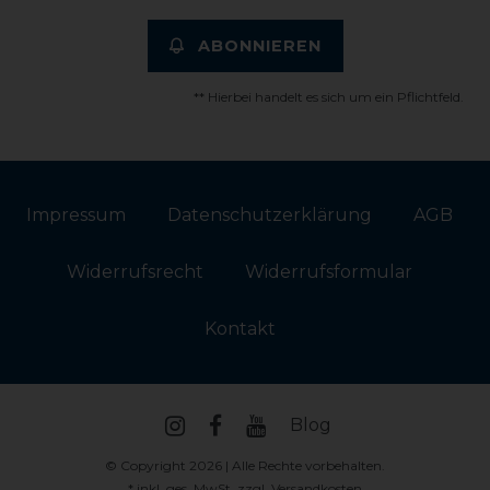
ABONNIEREN
** Hierbei handelt es sich um ein Pflichtfeld.
Impressum
Daten­schutz­erklärung
AGB
Widerrufs­recht
Widerrufs­formular
Kontakt
Blog
© Copyright 2026 | Alle Rechte vorbehalten.
* inkl. ges. MwSt. zzgl.
Versandkosten