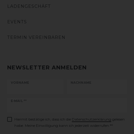
LADENGESCHÄFT
EVENTS
TERMIN VEREINBAREN
NEWSLETTER ANMELDEN
VORNAME
NACHNAME
Newsletter
E-MAIL **
Honig
Hiermit bestätige ich, dass ich die
Daten­schutz­erklärung
gelesen
habe. Meine Einwilligung kann ich jederzeit widerrufen.**