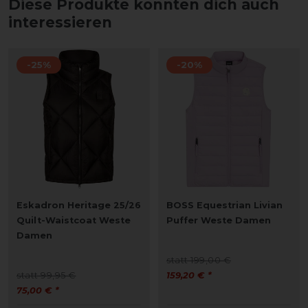
Diese Produkte könnten dich auch
interessieren
-25%
-20%
Eskadron Heritage 25/26
BOSS Equestrian Livian
Quilt-Waistcoat Weste
Puffer Weste Damen
Damen
statt 199,00 €
statt 99,95 €
159,20 € *
75,00 € *