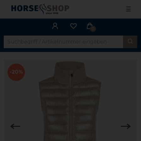
☰
0
-20%