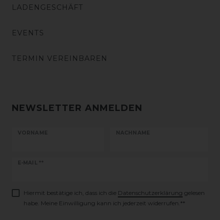
LADENGESCHÄFT
EVENTS
TERMIN VEREINBAREN
NEWSLETTER ANMELDEN
VORNAME
NACHNAME
Newsletter
E-MAIL **
Honig
Hiermit bestätige ich, dass ich die
Daten­schutz­erklärung
gelesen
habe. Meine Einwilligung kann ich jederzeit widerrufen.**