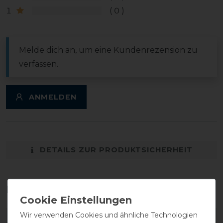
1
0
Melde dich an, um eine Kundenrezension zu
verfassen.
ANMELDEN
DETAILS ZUR PRODUKTSICHERHEIT
Das perfekte Zubehör für dich
Wir verwenden Cookies und ähnliche Technologien
-20%
-20%