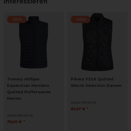
interessieren
-20%
-30%
Tommy Hilfiger
Pikeur FS26 Quilted
Equestrian Montero
Weste Selection Damen
Quilted Pufferweste
Herren
statt 119,95 €
83,97 € *
statt 99,00 €
79,20 € *