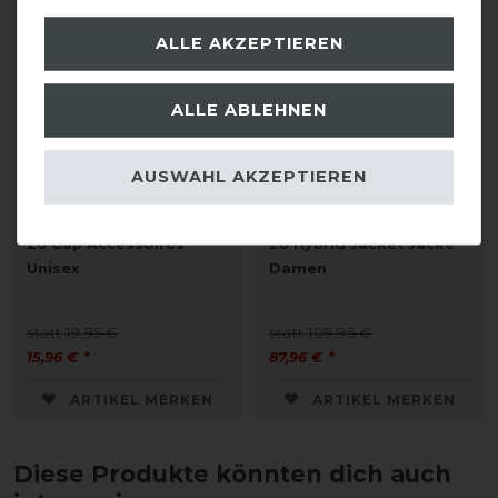
ALLE AKZEPTIEREN
ALLE ABLEHNEN
AUSWAHL AKZEPTIEREN
Eskadron Classic Sports
Eskadron Classic Sports
26 Cap Accessoires
26 Hybrid Jacket Jacke
Unisex
Damen
statt 19,95 €
statt 109,95 €
15,96 € *
87,96 € *
ARTIKEL MERKEN
ARTIKEL MERKEN
Diese Produkte könnten dich auch