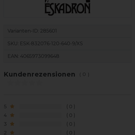
Varianten-ID:
285601
SKU:
ESK-832076-120-640-9/XS
EAN:
4065973099648
Kundenrezensionen
(0)
5
0
4
0
3
0
2
0