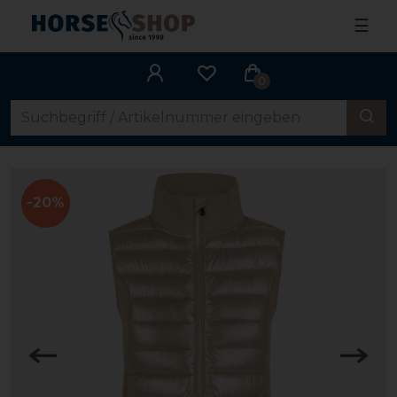
☰
0
-20%