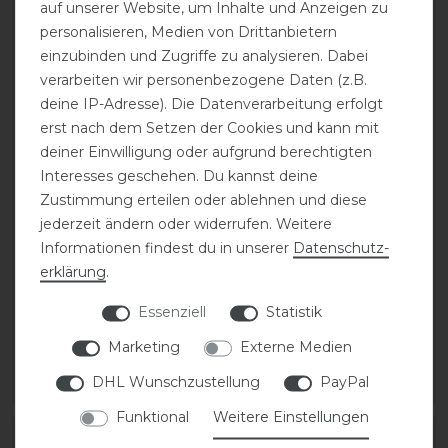
auf unserer Website, um Inhalte und Anzeigen zu
personalisieren, Medien von Drittanbietern
einzubinden und Zugriffe zu analysieren. Dabei
verarbeiten wir personenbezogene Daten (z.B.
deine IP-Adresse). Die Datenverarbeitung erfolgt
erst nach dem Setzen der Cookies und kann mit
deiner Einwilligung oder aufgrund berechtigten
Interesses geschehen. Du kannst deine
Zustimmung erteilen oder ablehnen und diese
Eskadron Classic Sports
Eskadron Classic Sports
26 Kneesocks
26 Kneesocks
jederzeit ändern oder widerrufen. Weitere
Accessoires Damen
Accessoires Damen
Informationen findest du in unserer
Daten­schutz­
erklärung
.
statt 14,95 €
statt 14,95 €
Essenziell
Statistik
11,96 € *
11,96 € *
Marketing
Externe Medien
1
Paar
1
Paar
DHL Wunschzustellung
PayPal
ARTIKEL MERKEN
ARTIKEL MERKEN
Funktional
Weitere Einstellungen
-20%
-20%