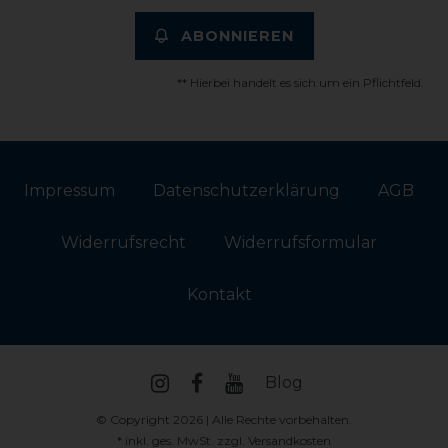
ABONNIEREN
** Hierbei handelt es sich um ein Pflichtfeld.
Impressum
Daten­schutz­erklärung
AGB
Widerrufs­recht
Widerrufs­formular
Kontakt
Blog
© Copyright 2026 | Alle Rechte vorbehalten.
* inkl. ges. MwSt. zzgl.
Versandkosten