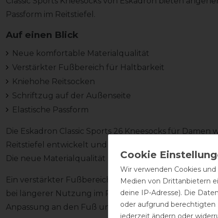
Classic Sports Kneesocks von Eskadron bieten angen
Passform im Reitstiefel.
Auf einen Blick
Neue komfortable Materialqualität
Verstärkter Fußbereich für Haltbarkeit
Kniehohe Reitsocken
Schriftzug auf der Außenseite
Elastische Passform
Die Eskadron Classic Sports 26 Kneesocks für Damen w
Reitstiefel entwickelt und bieten eine angenehme Ko
Die neue Materialqualität sorgt für eine flexible Pa
Wir verwenden Cookies und ä
Ein verstärkter Fußbereich unterstützt die Haltbark
Medien von Drittanbietern e
deine IP-Adresse). Die Date
bei längerer Nutzung im Reitstiefel. Gleichzeitig sorgt 
oder aufgrund berechtigten
Anpassung an den Fuß und verhindert ein Verrutsche
jederzeit ändern oder widerr