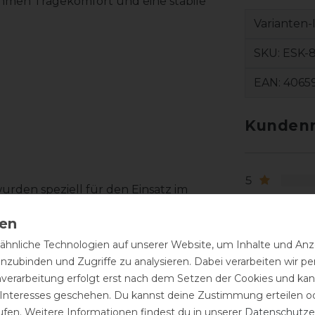
ehmen Tragekomfort und eine stabile
Varianten-
SKU:
ESK-8
EAN:
4065
Kundenr
5
urden speziell für den Einsatz im
4
mbination aus Komfort und Funktion.
3
ssform und ein angenehmes Tragegefühl.
2
hnliche Technologien auf unserer Website, um Inhalte und Anze
eit der Socken und erhöht den Komfort
inzubinden und Zugriffe zu analysieren. Dabei verarbeiten wir 
1
nverarbeitung erfolgt erst nach dem Setzen der Cookies und kann
das elastische Material für eine gute
 Interesses geschehen. Du kannst deine Zustimmung erteilen o
n.
ufen. Weitere Informationen findest du in unserer
Daten­schutz­e