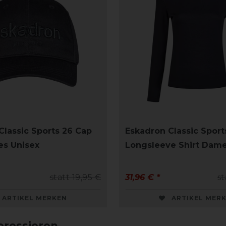
Classic Sports 26 Cap
Eskadron Classic Sport
es Unisex
Longsleeve Shirt Dam
statt 19,95 €
31,96 € *
st
ARTIKEL MERKEN
ARTIKEL MER
eressieren