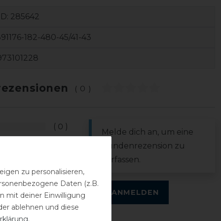
ID:
285642
91176-182-480-45/41-43
973101228
ezensionen
(0)
0
Melde dich an, um eine
0
Kundenrezension zu
0
verfassen.
0
igen zu personalisieren,
personenbezogene Daten (z.B.
0
ANMELDEN
 mit deiner Einwilligung
der ablehnen und diese
rklärung
.