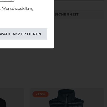
 Wunschzustellung
DETAILS ZUR PRODUKTSICHERHEIT
WAHL AKZEPTIEREN
-20%