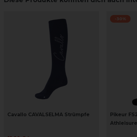
-30%
Cavallo CAVALSELMA Strümpfe
Pikeur FS
Athleisur