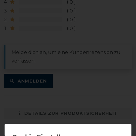
4
0
3
0
2
0
1
0
Melde dich an, um eine Kundenrezension zu
verfassen.
ANMELDEN
DETAILS ZUR PRODUKTSICHERHEIT