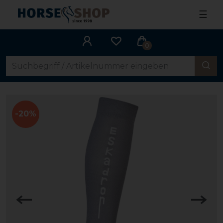
☰
0
-20%