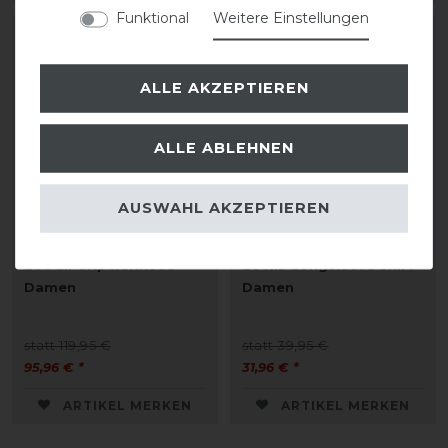
Funktional
Weitere Einstellungen
-20%
-20%
ALLE AKZEPTIEREN
ALLE ABLEHNEN
AUSWAHL AKZEPTIEREN
Eskadron Classic Sports
Eskadron Classic Sports
26 Full Grip Reithose
26 Rib Longsleeve Shirt
Damen
Damen
statt 119,95 €
statt 39,95 €
95,96 € *
31,96 € *
ARTIKEL MERKEN
ARTIKEL MERKEN