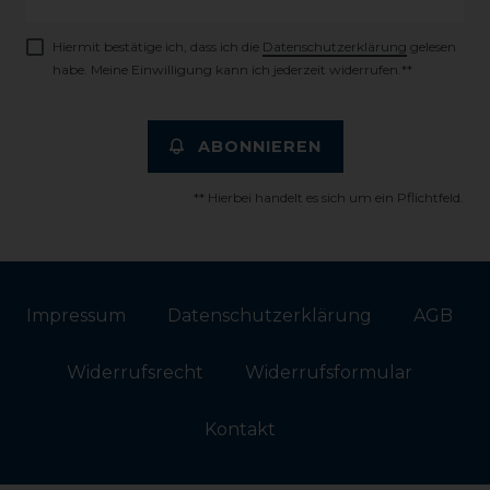
Honig
Hiermit bestätige ich, dass ich die
Daten­schutz­erklärung
gelesen
habe. Meine Einwilligung kann ich jederzeit widerrufen.**
ABONNIEREN
** Hierbei handelt es sich um ein Pflichtfeld.
Impressum
Daten­schutz­erklärung
AGB
Widerrufs­recht
Widerrufs­formular
Kontakt