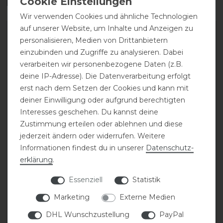
Das perfekte Zubehör für dich
Wir verwenden Cookies und ähnliche Technologien
auf unserer Website, um Inhalte und Anzeigen zu
-20%
-20%
personalisieren, Medien von Drittanbietern
einzubinden und Zugriffe zu analysieren. Dabei
verarbeiten wir personenbezogene Daten (z.B.
deine IP-Adresse). Die Datenverarbeitung erfolgt
erst nach dem Setzen der Cookies und kann mit
deiner Einwilligung oder aufgrund berechtigten
Interesses geschehen. Du kannst deine
Zustimmung erteilen oder ablehnen und diese
Eskadron Classic Sports
Eskadron Classic Sports
jederzeit ändern oder widerrufen. Weitere
26 Zip-Shirt Damen
26 Hybrid Waistcoat
Informationen findest du in unserer
Daten­schutz­
Weste Damen
erklärung
.
statt 79,95 €
Essenziell
Statistik
63,96 € *
statt 99,95 €
Marketing
Externe Medien
79,96 € *
DHL Wunschzustellung
PayPal
ARTIKEL MERKEN
ARTIKEL MERKEN