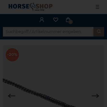
☰
0
-20%