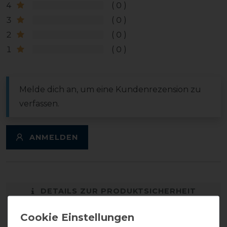
4
0
3
0
2
0
1
0
Melde dich an, um eine Kundenrezension zu
verfassen.
ANMELDEN
DETAILS ZUR PRODUKTSICHERHEIT