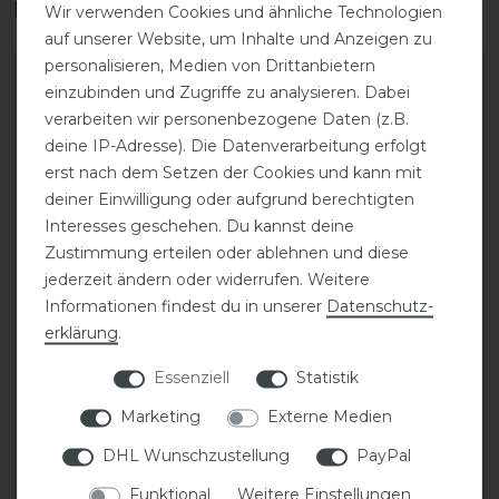
Das perfekte Zubehör für dich
Wir verwenden Cookies und ähnliche Technologien
auf unserer Website, um Inhalte und Anzeigen zu
personalisieren, Medien von Drittanbietern
-20%
-20%
einzubinden und Zugriffe zu analysieren. Dabei
verarbeiten wir personenbezogene Daten (z.B.
deine IP-Adresse). Die Datenverarbeitung erfolgt
erst nach dem Setzen der Cookies und kann mit
deiner Einwilligung oder aufgrund berechtigten
Interesses geschehen. Du kannst deine
Zustimmung erteilen oder ablehnen und diese
jederzeit ändern oder widerrufen. Weitere
Informationen findest du in unserer
Daten­schutz­
Eskadron Classic Sports
Eskadron Classic Sports
26 Softshell Jewel Dp
26 Softshell Jewel Dp
erklärung
.
Halfter
Halfter
Essenziell
Statistik
Marketing
Externe Medien
statt 42,95 €
statt 42,95 €
34,36 € *
34,36 € *
DHL Wunschzustellung
PayPal
ARTIKEL MERKEN
ARTIKEL MERKEN
Funktional
Weitere Einstellungen