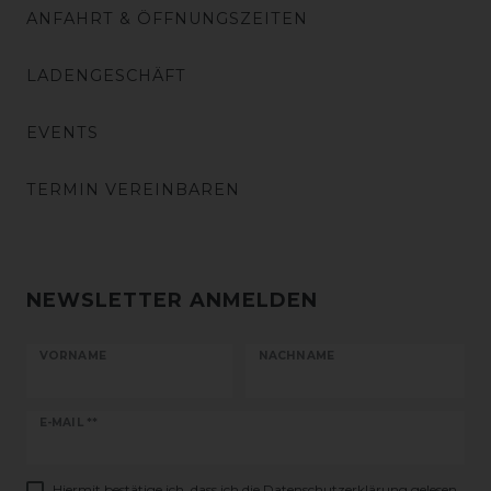
ANFAHRT & ÖFFNUNGSZEITEN
LADENGESCHÄFT
EVENTS
TERMIN VEREINBAREN
NEWSLETTER ANMELDEN
VORNAME
NACHNAME
Newsletter
E-MAIL **
Honig
Hiermit bestätige ich, dass ich die
Daten­schutz­erklärung
gelesen