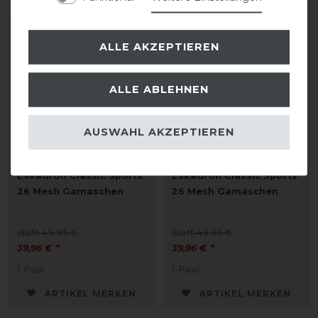
-20%
-20%
ALLE AKZEPTIEREN
ALLE ABLEHNEN
AUSWAHL AKZEPTIEREN
Eskadron Classic Sports
Eskadron Classic Sports
26 Mesh Gamaschen
26 Mesh Gamaschen
statt 49,95 €
statt 49,95 €
39,96 € *
39,96 € *
1
Paar
1
Paar
ARTIKEL MERKEN
ARTIKEL MERKEN