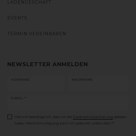
LADENGESCHÄFT
EVENTS
TERMIN VEREINBAREN
NEWSLETTER ANMELDEN
VORNAME
NACHNAME
Newsletter
E-MAIL **
Honig
Hiermit bestätige ich, dass ich die
Daten­schutz­erklärung
gelesen
habe. Meine Einwilligung kann ich jederzeit widerrufen.**