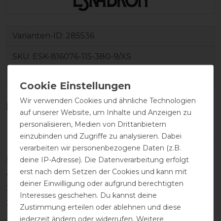
Varianten-ID:
285536
SKU:
ESK-816076-115-380-9/XS
EAN:
4065973099044
Wir verwenden Cookies und ähnliche Technologien
Kundenrezensionen
(0)
auf unserer Website, um Inhalte und Anzeigen zu
personalisieren, Medien von Drittanbietern
einzubinden und Zugriffe zu analysieren. Dabei
verarbeiten wir personenbezogene Daten (z.B.
deine IP-Adresse). Die Datenverarbeitung erfolgt
5
0
erst nach dem Setzen der Cookies und kann mit
4
0
deiner Einwilligung oder aufgrund berechtigten
3
0
Interesses geschehen. Du kannst deine
2
0
Zustimmung erteilen oder ablehnen und diese
1
0
jederzeit ändern oder widerrufen. Weitere