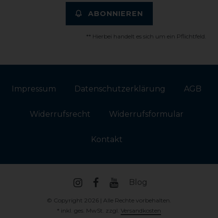
ABONNIEREN
** Hierbei handelt es sich um ein Pflichtfeld.
Impressum
Daten­schutz­erklärung
AGB
Widerrufs­recht
Widerrufs­formular
Kontakt
Blog
© Copyright 2026 | Alle Rechte vorbehalten.
* inkl. ges. MwSt. zzgl.
Versandkosten