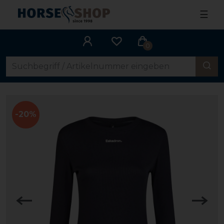
☰
0
-20%