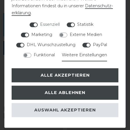
Informationen findest du in unserer
Daten­schutz­
erklärung
.
Melde dich an, um eine Kundenrezension zu
Essenziell
Statistik
verfassen.
Marketing
Externe Medien
DHL Wunschzustellung
PayPal
ANMELDEN
Funktional
Weitere Einstellungen
ALLE AKZEPTIEREN
DETAILS ZUR PRODUKTSICHERHEIT
ALLE ABLEHNEN
Diese Produkte könnten dich auch
AUSWAHL AKZEPTIEREN
interessieren