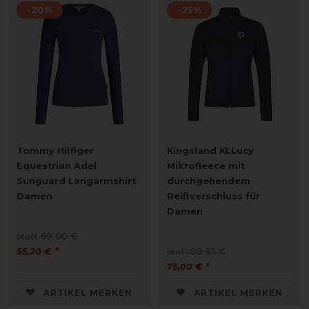
-20%
-25%
Tommy Hilfiger
Kingsland KLLucy
Equestrian Adel
Mikrofleece mit
Sunguard Langarmshirt
durchgehendem
Damen
Reißverschluss für
Damen
statt 69,00 €
55,20 € *
statt 99,95 €
75,00 € *
ARTIKEL MERKEN
ARTIKEL MERKEN