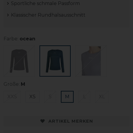
Sportliche schmale Passform
Klassischer Rundhalsausschnitt
Farbe:
ocean
Größe:
M
XXS
XS
S
M
L
XL
ARTIKEL MERKEN