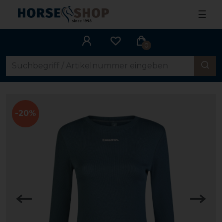
☰
0
-20%