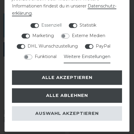
Informationen findest du in unserer
Daten­schutz­
erklärung
.
Melde dich an, um eine Kundenrezension zu
Essenziell
Statistik
verfassen.
Marketing
Externe Medien
DHL Wunschzustellung
PayPal
ANMELDEN
Funktional
Weitere Einstellungen
ALLE AKZEPTIEREN
DETAILS ZUR PRODUKTSICHERHEIT
ALLE ABLEHNEN
Diese Produkte könnten dich auch
AUSWAHL AKZEPTIEREN
interessieren