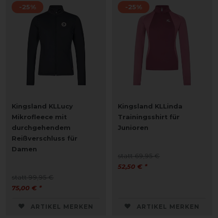
-25%
-25%
Kingsland KLLucy
Kingsland KLLinda
Mikrofleece mit
Trainingsshirt für
durchgehendem
Junioren
Reißverschluss für
Damen
statt 69,95 €
52,50 € *
statt 99,95 €
75,00 € *
ARTIKEL MERKEN
ARTIKEL MERKEN