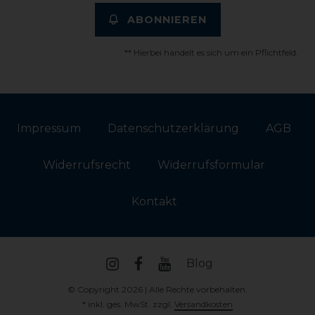
ABONNIEREN
** Hierbei handelt es sich um ein Pflichtfeld.
Impressum
Daten­schutz­erklärung
AGB
Widerrufs­recht
Widerrufs­formular
Kontakt
Blog
© Copyright 2026 | Alle Rechte vorbehalten.
* inkl. ges. MwSt. zzgl.
Versandkosten