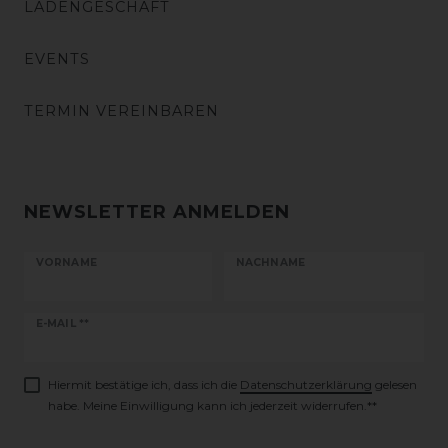
LADENGESCHÄFT
EVENTS
TERMIN VEREINBAREN
NEWSLETTER ANMELDEN
VORNAME
NACHNAME
Newsletter
E-MAIL **
Honig
Hiermit bestätige ich, dass ich die
Daten­schutz­erklärung
gelesen
habe. Meine Einwilligung kann ich jederzeit widerrufen.**