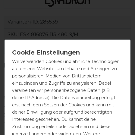
Varianten-ID:
285539
SKU:
ESK-816076-115-480-9/M
EAN:
4065973099129
Wir verwenden Cookies und ähnliche Technologien
Kundenrezensionen
(0)
auf unserer Website, um Inhalte und Anzeigen zu
personalisieren, Medien von Drittanbietern
einzubinden und Zugriffe zu analysieren. Dabei
verarbeiten wir personenbezogene Daten (z.B.
deine IP-Adresse). Die Datenverarbeitung erfolgt
5
0
erst nach dem Setzen der Cookies und kann mit
4
0
deiner Einwilligung oder aufgrund berechtigten
3
0
Interesses geschehen. Du kannst deine
2
0
Zustimmung erteilen oder ablehnen und diese
1
0
jederzeit ändern oder widerrufen. Weitere