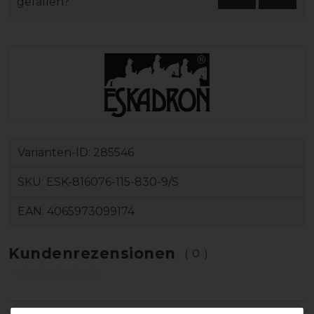
gefallen?
Varianten-ID:
285546
SKU:
ESK-816076-115-830-9/S
EAN:
4065973099174
Kundenrezensionen
(0)