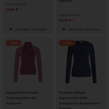
Damen
statt 69,95 €
52,50 € *
statt 99,95 €
75,00 € *
ARTIKEL MERKEN
ARTIKEL MERKEN
-25%
-20%
Kingsland KLLinda
Tommy Hilfiger
Trainingsshirt für
Equestrian Adel
Junioren
Sunguard Langarmshirt
Damen