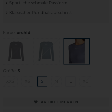
Sportliche schmale Passform
Klassischer Rundhalsausschnitt
Farbe:
orchid
Größe:
S
XXS
XS
S
M
L
XL
ARTIKEL MERKEN