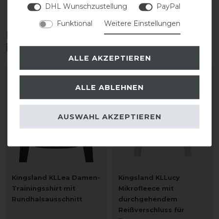
DHL Wunschzustellung
PayPal
Funktional
Weitere Einstellungen
Diese Produkte könnten dich auch
interessieren
ALLE AKZEPTIEREN
-25%
-25%
ALLE ABLEHNEN
AUSWAHL AKZEPTIEREN
Kingsland KLLea Damen-
Kingsland KLLucy
Trainingsshirt mit
Mikrofleece mit
Rundhalsausschnitt
durchgehendem
Reißverschluss für