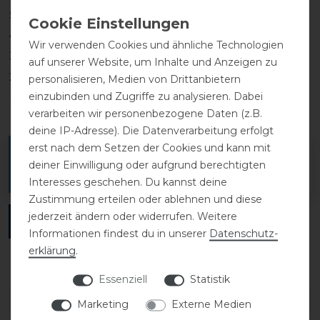
5
0
4
0
Wir verwenden Cookies und ähnliche Technologien
3
0
auf unserer Website, um Inhalte und Anzeigen zu
2
0
personalisieren, Medien von Drittanbietern
einzubinden und Zugriffe zu analysieren. Dabei
1
0
verarbeiten wir personenbezogene Daten (z.B.
deine IP-Adresse). Die Datenverarbeitung erfolgt
erst nach dem Setzen der Cookies und kann mit
Melde dich an, um eine Kundenrezension zu
deiner Einwilligung oder aufgrund berechtigten
verfassen.
Interesses geschehen. Du kannst deine
Zustimmung erteilen oder ablehnen und diese
jederzeit ändern oder widerrufen. Weitere
ANMELDEN
Informationen findest du in unserer
Daten­schutz­
erklärung
.
Essenziell
Statistik
DETAILS ZUR PRODUKTSICHERHEIT
Marketing
Externe Medien