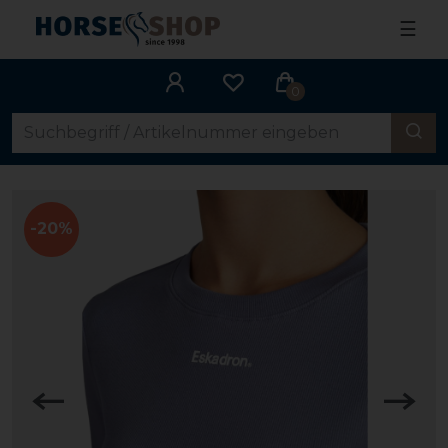
☰
0
-20%