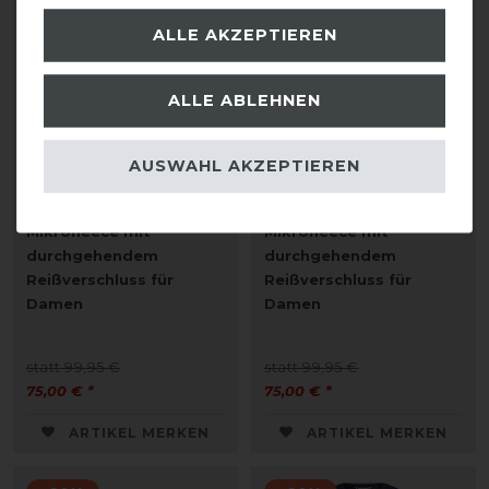
ALLE AKZEPTIEREN
ALLE ABLEHNEN
AUSWAHL AKZEPTIEREN
Kingsland KLLucy
Kingsland KLLucy
Mikrofleece mit
Mikrofleece mit
durchgehendem
durchgehendem
Reißverschluss für
Reißverschluss für
Damen
Damen
statt 99,95 €
statt 99,95 €
75,00 € *
75,00 € *
ARTIKEL MERKEN
ARTIKEL MERKEN