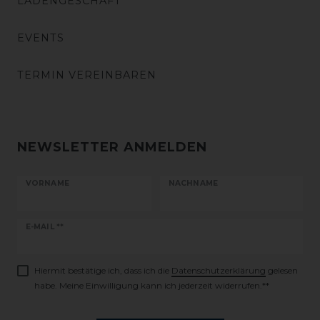
LADENGESCHÄFT
EVENTS
TERMIN VEREINBAREN
NEWSLETTER ANMELDEN
VORNAME
NACHNAME
Newsletter
E-MAIL **
Honig
Hiermit bestätige ich, dass ich die
Daten­schutz­erklärung
gelesen
habe. Meine Einwilligung kann ich jederzeit widerrufen.**