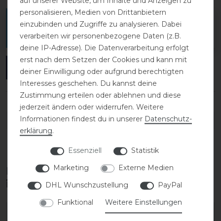
auf unserer Website, um Inhalte und Anzeigen zu
personalisieren, Medien von Drittanbietern
Melde dich an, um eine Kundenrezension zu
einzubinden und Zugriffe zu analysieren. Dabei
verfassen.
verarbeiten wir personenbezogene Daten (z.B.
deine IP-Adresse). Die Datenverarbeitung erfolgt
erst nach dem Setzen der Cookies und kann mit
ANMELDEN
deiner Einwilligung oder aufgrund berechtigten
Interesses geschehen. Du kannst deine
Zustimmung erteilen oder ablehnen und diese
jederzeit ändern oder widerrufen. Weitere
Informationen findest du in unserer
Daten­schutz­
DETAILS ZUR PRODUKTSICHERHEIT
erklärung
.
Essenziell
Statistik
Marketing
Externe Medien
Diese Produkte könnten dich auch
interessieren
DHL Wunschzustellung
PayPal
Funktional
Weitere Einstellungen
-25%
-25%