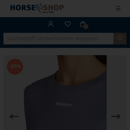
☰
0
-20%