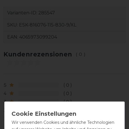
Varianten-ID:
285547
SKU:
ESK-816076-115-830-9/XL
EAN:
4065973099204
Kundenrezensionen
(0)
5
0
4
0
3
0
2
0
1
0
Wir verwenden Cookies und ähnliche Technologien