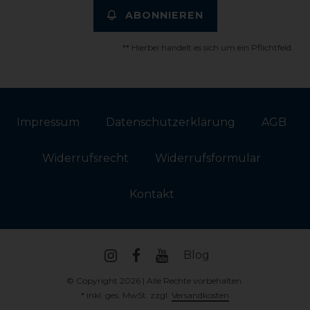
ABONNIEREN
** Hierbei handelt es sich um ein Pflichtfeld.
Impressum
Daten­schutz­erklärung
AGB
Widerrufs­recht
Widerrufs­formular
Kontakt
Blog
© Copyright 2026 | Alle Rechte vorbehalten.
* inkl. ges. MwSt. zzgl.
Versandkosten