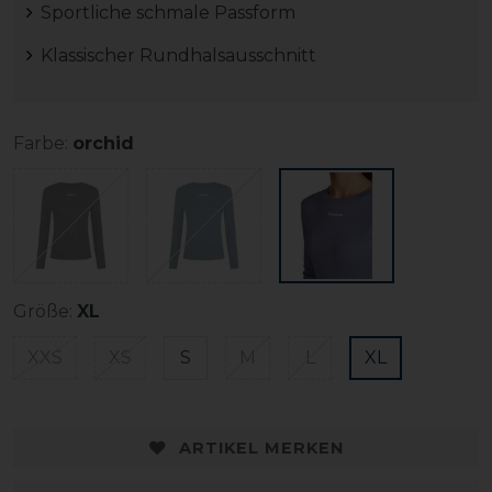
Sportliche schmale Passform
Klassischer Rundhalsausschnitt
Farbe:
orchid
Größe:
XL
XXS
XS
S
M
L
XL
ARTIKEL MERKEN