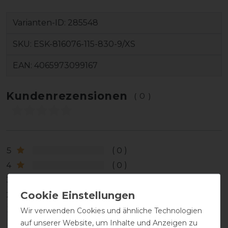
Varianten-ID:
285548
SKU:
ESK-816076-115-830-9/XS
EAN:
4065973099167
Kundenrezensionen
(0)
5
0
4
0
3
0
2
0
1
0
Wir verwenden Cookies und ähnliche Technologien
auf unserer Website, um Inhalte und Anzeigen zu