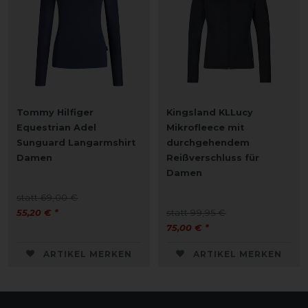
Tommy Hilfiger
Kingsland KLLucy
Equestrian Adel
Mikrofleece mit
Sunguard Langarmshirt
durchgehendem
Damen
Reißverschluss für
Damen
statt 69,00 €
55,20 € *
statt 99,95 €
75,00 € *
ARTIKEL MERKEN
ARTIKEL MERKEN