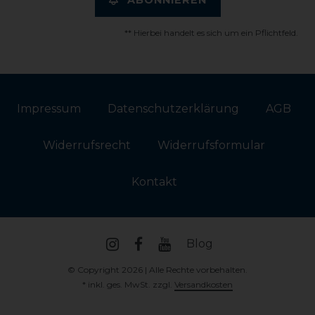
** Hierbei handelt es sich um ein Pflichtfeld.
Impressum
Daten­schutz­erklärung
AGB
Widerrufs­recht
Widerrufs­formular
Kontakt
Blog
© Copyright 2026 | Alle Rechte vorbehalten.
* inkl. ges. MwSt. zzgl.
Versandkosten