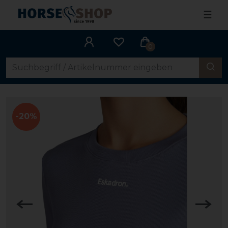
☰
0
-20%