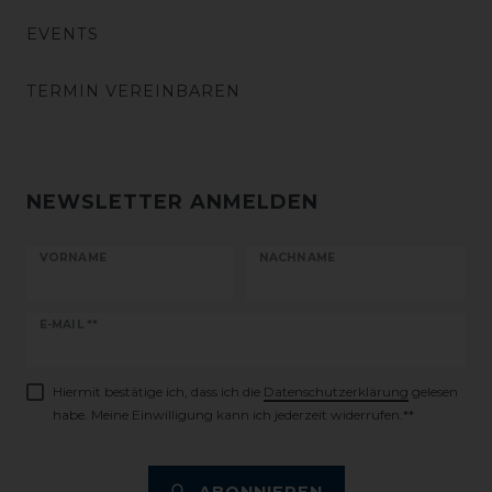
EVENTS
TERMIN VEREINBAREN
NEWSLETTER ANMELDEN
VORNAME
NACHNAME
Newsletter
E-MAIL **
Honig
Hiermit bestätige ich, dass ich die
Daten­schutz­erklärung
gelesen
habe. Meine Einwilligung kann ich jederzeit widerrufen.**
ABONNIEREN