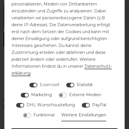
personalisieren, Medien von Drittanbietern
einzubinden und Zugriffe zu analysieren. Dabei
Melde dich an, um eine Kundenrezension zu
verarbeiten wir personenbezogene Daten (z.B.
verfassen.
deine IP-Adresse). Die Datenverarbeitung erfolgt
erst nach dem Setzen der Cookies und kann mit
deiner Einwilligung oder aufgrund berechtigten
ANMELDEN
Interesses geschehen. Du kannst deine
Zustimmung erteilen oder ablehnen und diese
jederzeit ändern oder widerrufen. Weitere
Informationen findest du in unserer
Daten­schutz­
DETAILS ZUR PRODUKTSICHERHEIT
erklärung
.
Essenziell
Statistik
Marketing
Externe Medien
Diese Produkte könnten dich auch
DHL Wunschzustellung
PayPal
interessieren
Funktional
Weitere Einstellungen
-25%
-25%