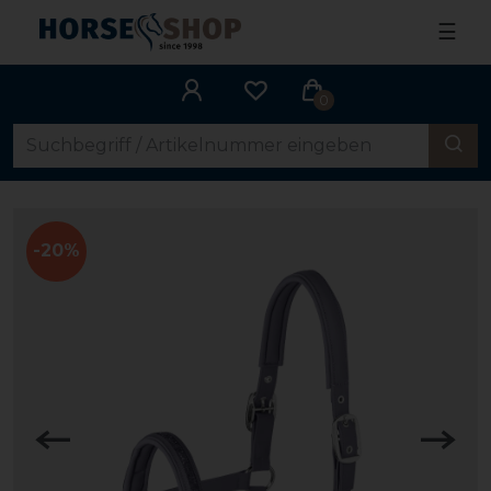
☰
0
-20%