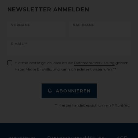
NEWSLETTER ANMELDEN
VORNAME
NACHNAME
Newsletter
E-MAIL **
Honig
Hiermit bestätige ich, dass ich die
Daten­schutz­erklärung
gelesen
habe. Meine Einwilligung kann ich jederzeit widerrufen.**
ABONNIEREN
** Hierbei handelt es sich um ein Pflichtfeld.