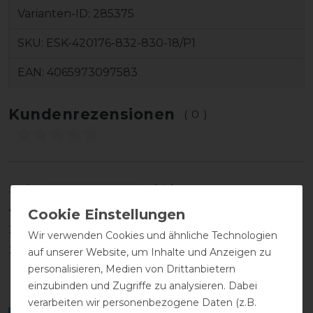
Varianten-ID:
285375
SKU:
ESK-420176-832-830-18/P1
EAN:
4065973097583
Kundenrezensionen
(0)
5
0
4
0
3
0
Wir verwenden Cookies und ähnliche Technologien
2
0
auf unserer Website, um Inhalte und Anzeigen zu
personalisieren, Medien von Drittanbietern
1
0
einzubinden und Zugriffe zu analysieren. Dabei
verarbeiten wir personenbezogene Daten (z.B.