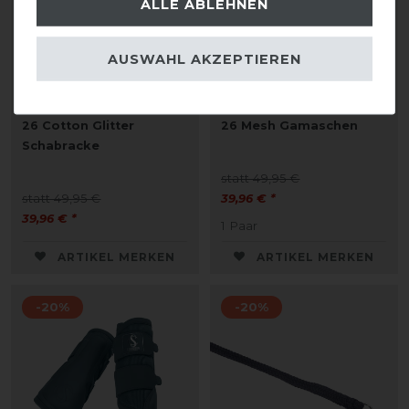
ALLE ABLEHNEN
AUSWAHL AKZEPTIEREN
Eskadron Classic Sports
Eskadron Classic Sports
26 Cotton Glitter
26 Mesh Gamaschen
Schabracke
statt 49,95 €
statt 49,95 €
39,96 € *
39,96 € *
1
Paar
ARTIKEL MERKEN
ARTIKEL MERKEN
-20%
-20%