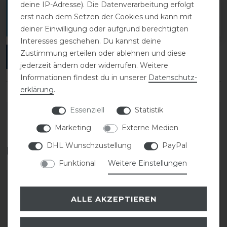
deine IP-Adresse). Die Datenverarbeitung erfolgt
Melde dich an, um eine Kundenrezension zu
erst nach dem Setzen der Cookies und kann mit
verfassen.
deiner Einwilligung oder aufgrund berechtigten
Interesses geschehen. Du kannst deine
Zustimmung erteilen oder ablehnen und diese
ANMELDEN
jederzeit ändern oder widerrufen. Weitere
Informationen findest du in unserer
Daten­schutz­
erklärung
.
Essenziell
Statistik
DETAILS ZUR PRODUKTSICHERHEIT
Marketing
Externe Medien
DHL Wunschzustellung
PayPal
Das perfekte Zubehör für dich
Funktional
Weitere Einstellungen
-20%
-20%
ALLE AKZEPTIEREN