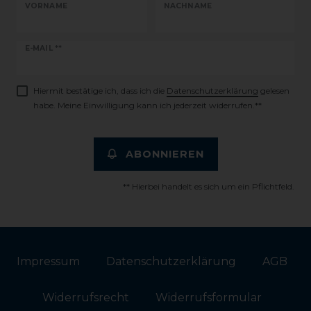
VORNAME
NACHNAME
Newsletter
E-MAIL **
Honig
Hiermit bestätige ich, dass ich die
Daten­schutz­erklärung
gelesen
habe. Meine Einwilligung kann ich jederzeit widerrufen.**
ABONNIEREN
** Hierbei handelt es sich um ein Pflichtfeld.
Impressum
Daten­schutz­erklärung
AGB
Widerrufs­recht
Widerrufs­formular