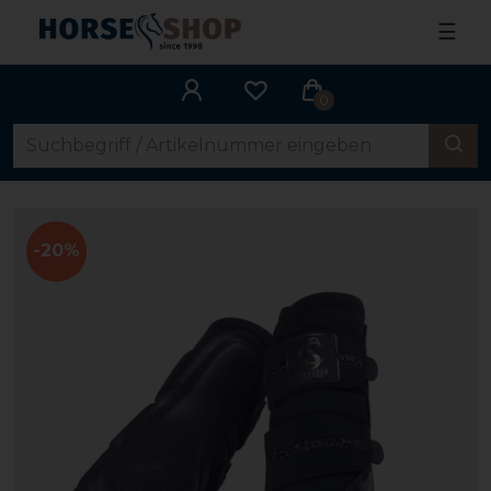
☰
0
-20%