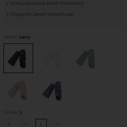
Atmungsaktive Mesh Innenseite
Elegante Jewel Verschlüsse
Farbe:
navy
Größe:
L
S
M
L
XL