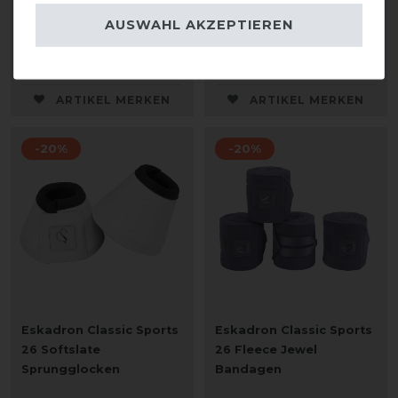
AUSWAHL AKZEPTIEREN
statt 49,95 €
statt 49,95 €
39,96 € *
39,96 € *
1
Paar
1
Paar
ARTIKEL MERKEN
ARTIKEL MERKEN
-20%
-20%
Eskadron Classic Sports
Eskadron Classic Sports
26 Softslate
26 Fleece Jewel
Sprungglocken
Bandagen