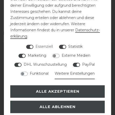
deiner Einwilligung oder aufgrund berechtigten
Interesses geschehen. Du kannst deine
DETAILS ZUR PRODUKTSICHERHEIT
Zustimmung erteilen oder ablehnen und diese
jederzeit ändern oder widerrufen. Weitere
Informationen findest du in unserer
Daten­schutz­
Das perfekte Zubehör für dich
erklärung
.
Essenziell
Statistik
-20%
-20%
Marketing
Externe Medien
DHL Wunschzustellung
PayPal
Funktional
Weitere Einstellungen
ALLE AKZEPTIEREN
Eskadron Classic Sports
Eskadron Classic Sports
ALLE ABLEHNEN
26 Mesh Gamaschen
26 Mesh Gamaschen