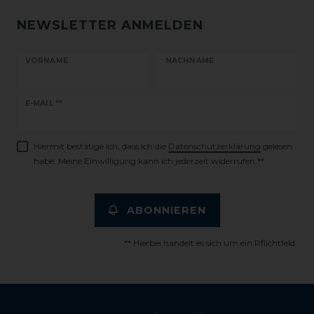
NEWSLETTER ANMELDEN
VORNAME
NACHNAME
Newsletter
E-MAIL **
Honig
Hiermit bestätige ich, dass ich die
Daten­schutz­erklärung
gelesen
habe. Meine Einwilligung kann ich jederzeit widerrufen.**
ABONNIEREN
** Hierbei handelt es sich um ein Pflichtfeld.