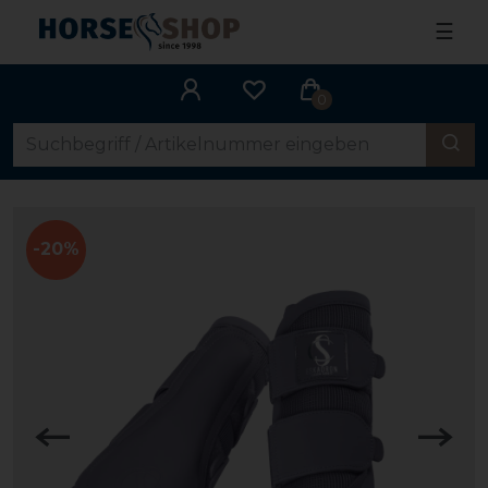
☰
0
-20%