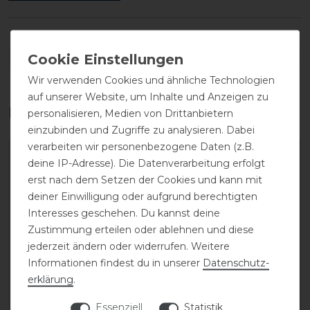
DETAILS ZUR PRODUKTSICHERHEIT
Wir verwenden Cookies und ähnliche Technologien
auf unserer Website, um Inhalte und Anzeigen zu
Das perfekte Zubehör für dich
personalisieren, Medien von Drittanbietern
einzubinden und Zugriffe zu analysieren. Dabei
verarbeiten wir personenbezogene Daten (z.B.
-20%
-20%
deine IP-Adresse). Die Datenverarbeitung erfolgt
erst nach dem Setzen der Cookies und kann mit
deiner Einwilligung oder aufgrund berechtigten
Interesses geschehen. Du kannst deine
Zustimmung erteilen oder ablehnen und diese
jederzeit ändern oder widerrufen. Weitere
Informationen findest du in unserer
Daten­schutz­
erklärung
.
Eskadron Classic Sports
Eskadron Classic Sports
Essenziell
Statistik