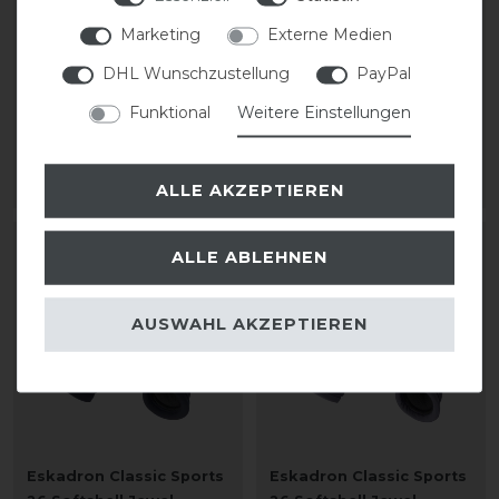
26 Softshell Jewel
26 Fleece Jewel
Transportgamaschen
Bandagen
Marketing
Externe Medien
DHL Wunschzustellung
PayPal
statt 139,95 €
statt 39,95 €
Funktional
Weitere Einstellungen
111,96 € *
31,96 € *
1
Paar
ARTIKEL MERKEN
ARTIKEL MERKEN
ALLE AKZEPTIEREN
-20%
-20%
ALLE ABLEHNEN
AUSWAHL AKZEPTIEREN
Eskadron Classic Sports
Eskadron Classic Sports