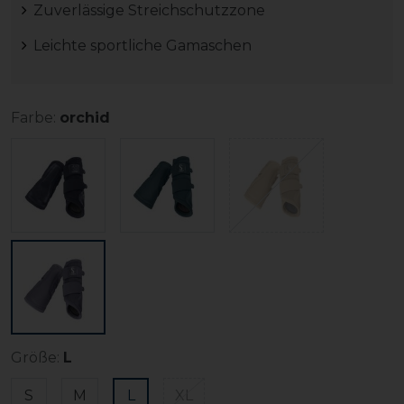
Zuverlässige Streichschutzzone
Leichte sportliche Gamaschen
Farbe:
orchid
Größe:
L
S
M
L
XL