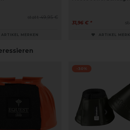
statt 49,95 €
31,96 € *
st
ARTIKEL MERKEN
ARTIKEL MER
eressieren
-30%