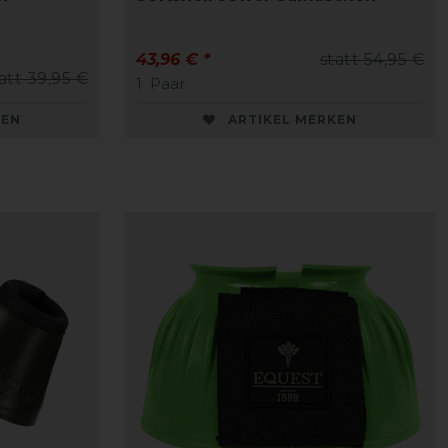
43,96 € *
statt 54,95 €
att 39,95 €
1
Paar
KEN
ARTIKEL MERKEN