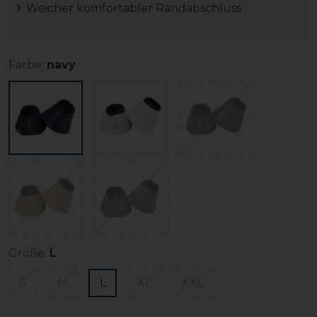
Weicher komfortabler Randabschluss
Farbe:
navy
Größe:
L
S
M
L
XL
XXL