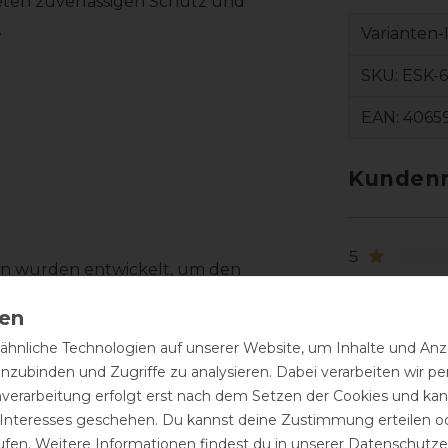
ieten zuverlässigen Schutz und
.
Varianten-
SKU:
ESK-6
EAN:
4065
Kundenr
5
ken wurden entwickelt, um den
4
ig zu schützen. Das robuste Softslate
3
 sich ideal für den täglichen Einsatz im
2
hnliche Technologien auf unserer Website, um Inhalte und Anze
inzubinden und Zugriffe zu analysieren. Dabei verarbeiten wir 
1
nverarbeitung erfolgt erst nach dem Setzen der Cookies und kann
rgt für angenehmen Tragekomfort und
 Interesses geschehen. Du kannst deine Zustimmung erteilen o
ntakt oder Berührung. Dadurch werden
ufen. Weitere Informationen findest du in unserer
Daten­schutz­e