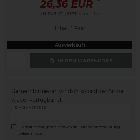
*
26,36 EUR
Du sparst jetzt 6,59 EUR
Inhalt
1
Paar
Ausverkauft
IN DEN WARENKORB
Gerne informieren wir dich, sobald der Artikel
wieder verfügbar ist.
E-MAIL-ADRESSE
Hiermit bestätige ich, dass ich die
Daten­schutz­erklärung
*
gelesen habe.