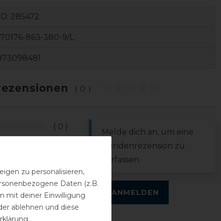
ID:
285472
70176-863-380-9/L
973098481
ezensionen
(0)
0
Melde dich an, um eine
0
Kundenrezension zu
0
verfassen.
0
igen zu personalisieren,
personenbezogene Daten (z.B.
0
ANMELDEN
 mit deiner Einwilligung
der ablehnen und diese
rklärung
.