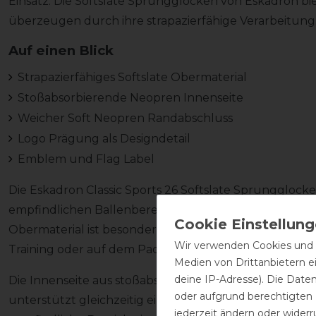
Einsatz. Die Softslate Sprungglocken von Eskadron b
überzeugen durch ihre strapazierfähige Verarbeitung
Auf einen Blick
Strapazierfähiges Softslate Obermaterial
Stoßabsorbierende Neopren Innenseite
Weicher Soft Neopren Randabschluss
Logo Prägung als Designdetail
Emblem und Flag Label
Die Eskadron Classic Sports 26 Softslate Sprunggloc
empfindlichen Ballenbereich deines Pferdes zuverläss
Obermaterial ist besonders widerstandsfähig und eignet
Wir verwenden Cookies und ä
Training oder auf dem Paddock.
Medien von Drittanbietern e
deine IP-Adresse). Die Date
Die Innenseite aus stoßabsorbierendem Neopren so
oder aufgrund berechtigten
unterstützt gleichzeitig eine gute Dämpfung bei Ko
jederzeit ändern oder widerr