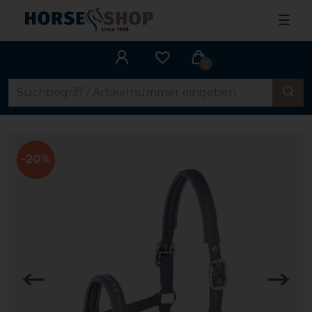
☰
0
-20%