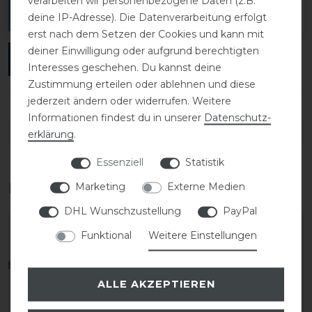
verarbeiten wir personenbezogene Daten (z.B.
verfassen.
deine IP-Adresse). Die Datenverarbeitung erfolgt
erst nach dem Setzen der Cookies und kann mit
deiner Einwilligung oder aufgrund berechtigten
ANMELDEN
Interesses geschehen. Du kannst deine
Zustimmung erteilen oder ablehnen und diese
jederzeit ändern oder widerrufen. Weitere
Informationen findest du in unserer
Daten­schutz­
DETAILS ZUR PRODUKTSICHERHEIT
erklärung
.
Essenziell
Statistik
Das perfekte Zubehör für dich
Marketing
Externe Medien
DHL Wunschzustellung
PayPal
-20%
-20%
Funktional
Weitere Einstellungen
ALLE AKZEPTIEREN