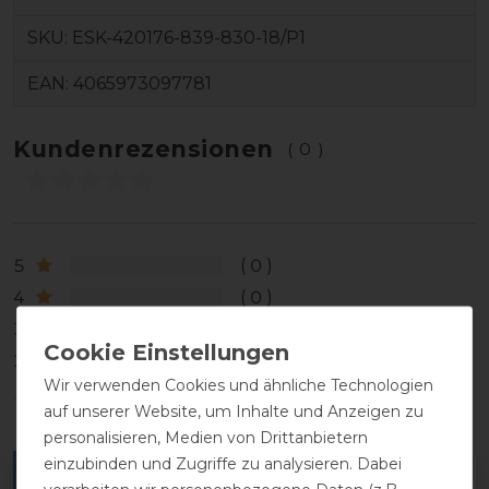
SKU:
ESK-420176-839-830-18/P1
EAN:
4065973097781
Kundenrezensionen
(0)
5
0
4
0
3
0
2
0
Wir verwenden Cookies und ähnliche Technologien
1
0
auf unserer Website, um Inhalte und Anzeigen zu
personalisieren, Medien von Drittanbietern
einzubinden und Zugriffe zu analysieren. Dabei
Melde dich an, um eine Kundenrezension zu