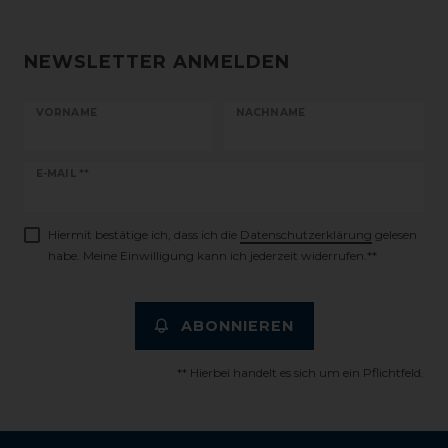
NEWSLETTER ANMELDEN
VORNAME
NACHNAME
Newsletter
E-MAIL **
Honig
Hiermit bestätige ich, dass ich die
Daten­schutz­erklärung
gelesen
habe. Meine Einwilligung kann ich jederzeit widerrufen.**
ABONNIEREN
** Hierbei handelt es sich um ein Pflichtfeld.