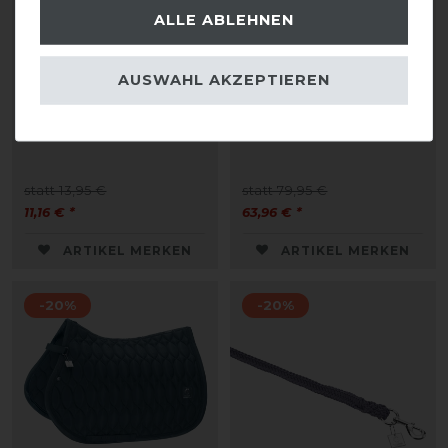
ALLE ABLEHNEN
AUSWAHL AKZEPTIEREN
Eskadron Classic Sports
Eskadron Classic Sports
26 Duralastic Swivel
26 Highgloss Emblem
Hook Strick
Schabracke
statt 13,95 €
statt 79,95 €
11,16 € *
63,96 € *
ARTIKEL MERKEN
ARTIKEL MERKEN
-20%
-20%